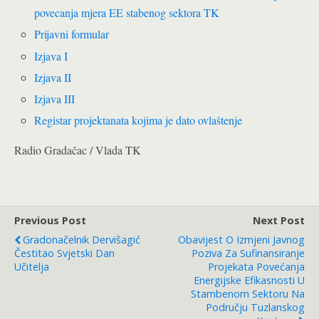
povecanja mjera EE stabenog sektora TK
Prijavni formular
Izjava I
Izjava II
Izjava III
Registar projektanata kojima je dato ovlaštenje
Radio Gradačac / Vlada TK
Previous Post
Next Post
Gradonačelnik Dervišagić
Obavijest O Izmjeni Javnog
Čestitao Svjetski Dan
Poziva Za Sufinansiranje
Učitelja
Projekata Povećanja
Energijske Efikasnosti U
Stambenom Sektoru Na
Području Tuzlanskog