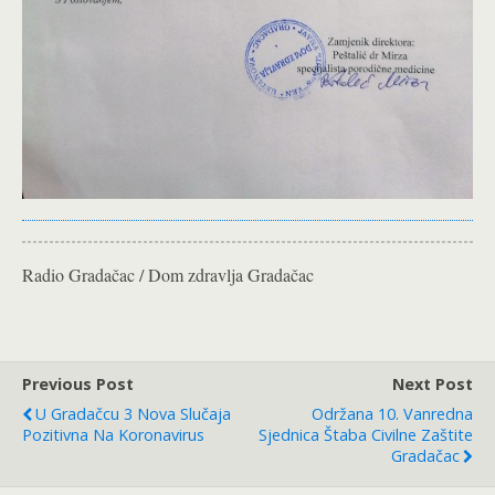
Radio Gradačac / Dom zdravlja Gradačac
Previous Post
Next Post
U Gradačcu 3 Nova Slučaja
Održana 10. Vanredna
Pozitivna Na Koronavirus
Sjednica Štaba Civilne Zaštite
Gradačac