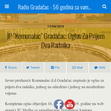
Radio Gradačac - 56 godina sa vama...
17/09/2019
JP “Komunalac” Gradačac: Oglas Za Prijem
Dva Radnika
Share
Tweet
Pin
Mail
SMS
Javno preduzeće Komunalac d.d Gradačac raspisalo je oglas za
prijem dva radnika, jednog na određeno i jednog na neodređeno
vrijeme.
Kompletan oglas objavljen 16. septembra 2019. godine na web
stranici JU Služba za zapošljavanje Tuzlanskog kantona