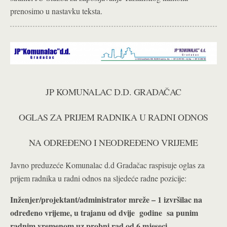
prenosimo u nastavku teksta.
JP KOMUNALAC D.D. GRADAČAC
OGLAS ZA PRIJEM RADNIKA U RADNI ODNOS
NA ODREĐENO I NEODREĐENO VRIJEME
Javno preduzeće Komunalac d.d Gradačac raspisuje oglas za
prijem radnika u radni odnos na sljedeće radne pozicije:
Inženjer/projektant/administrator mreže – 1 izvršilac na
određeno vrijeme, u trajanu od dvije godine sa punim
radnim vremenom uz probni rad od 6 mjeseci.