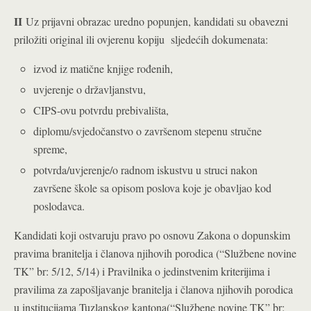
II
Uz prijavni obrazac uredno popunjen, kandidati su obavezni
priložiti original ili ovjerenu kopiju sljedećih dokumenata:
izvod iz matične knjige rođenih,
uvjerenje o državljanstvu,
CIPS-ovu potvrdu prebivališta,
diplomu/svjedočanstvo o završenom stepenu stručne
spreme,
potvrda/uvjerenje/o radnom iskustvu u struci nakon
završene škole sa opisom poslova koje je obavljao kod
poslodavca.
Kandidati koji ostvaruju pravo po osnovu Zakona o dopunskim
pravima branitelja i članova njihovih porodica (“Službene novine
TK” br: 5/12, 5/14) i Pravilnika o jedinstvenim kriterijima i
pravilima za zapošljavanje branitelja i članova njihovih porodica
u institucijama Tuzlanskog kantona(“Službene novine TK” br: