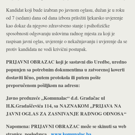
Kandidat koji bude izabran po javnom oglasu, dužan je u roku
od 7 (sedam) dana od dana izbora priložiti ljekarsko uvjerenje
kao dokaz da njegovo zdravstveno stanje i psihofizičke
sposobnosti odgovaraju uslovima radnog mjesta za koji je
raspisan javni oglas, uvjerenje o nekažnjavanju i uvjerenje da se
protiv kandidata ne vodi krivični postupak.
PRIJAVNI OBRAZAC koji je sastavni dio Uredbe, uredno
popunjen sa potrebnim dokumentima u zatvorenoj koverti
dostaviti lično, putem protokola ili putem pošte
preporučenom pošiljkom na adresu:
Javno preduzeće „Komunalac“ d.d. Gradačac ul
H.K.Gradaščevića 114, sa
NAZNAKOM „PRIJAVA NA
JAVNI OGLAS ZA ZASNIVANJE RADNOG ODNOSA“
Napomena: PRIJAVNI OBRAZAC može se skinuti sa web
stranice poslodavca
www.komunalac.ba