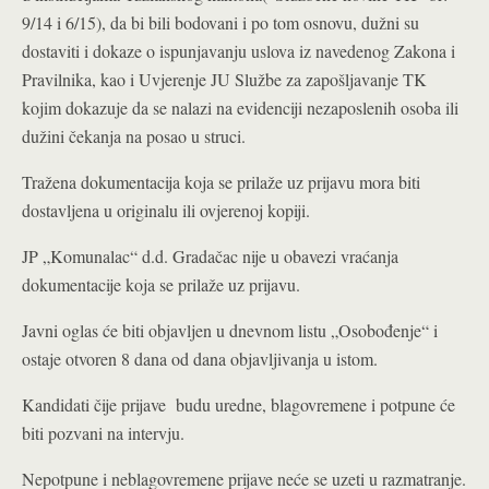
9/14 i 6/15), da bi bili bodovani i po tom osnovu, dužni su
dostaviti i dokaze o ispunjavanju uslova iz navedenog Zakona i
Pravilnika, kao i Uvjerenje JU Službe za zapošljavanje TK
kojim dokazuje da se nalazi na evidenciji nezaposlenih osoba ili
dužini čekanja na posao u struci.
Tražena dokumentacija koja se prilaže uz prijavu mora biti
dostavljena u originalu ili ovjerenoj kopiji.
JP „Komunalac“ d.d. Gradačac nije u obavezi vraćanja
dokumentacije koja se prilaže uz prijavu.
Javni oglas će biti objavljen u dnevnom listu „Osobođenje“ i
ostaje otvoren 8 dana od dana objavljivanja u istom.
Kandidati čije prijave budu uredne, blagovremene i potpune će
biti pozvani na intervju.
Nepotpune i neblagovremene prijave neće se uzeti u razmatranje.