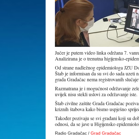
Jučer je putem video linka održana 7. vanr
Analizirana je o trenutna higijensko-epide
Od strane nadležnog epidemiologa JZU Dom
Štab je informisan da su svi do sada uzeti 
grada Gradačac nema registrovanih slučajev
Razmatrana je i mogućnost održavanje zelen
uvijek nisu stekli uslovi za održavanje iste.
Štab civilne zaštite Grada Gradačac poziv
kriznih štabova kako bismo uspješno spriječi
Također pozivaju se svi građani koji su dobi
odnosi, da se jave u Higijensko epidemio
Radio Gradačac /
Grad Gradačac