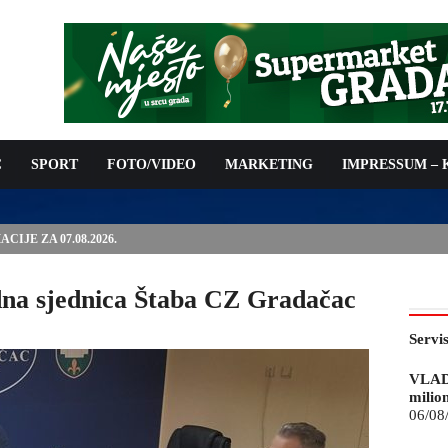
C
SPORT
FOTO/VIDEO
MARKETING
IMPRESSUM –
IJE ZA 07.08.2026.
dna sjednica Štaba CZ Gradačac
Servi
VLAD
milio
06/08