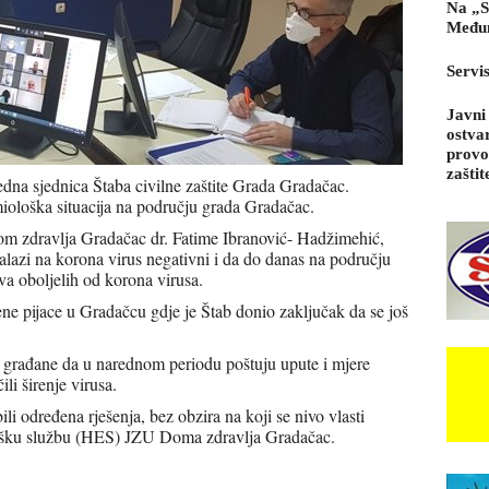
Na „S
Međun
Servi
Javni
ostva
provo
zaštit
edna sjednica Štaba civilne zaštite Grada Gradačac.
miološka situacija na području grada Gradačac.
 zdravlja Gradačac dr. Fatime Ibranović- Hadžimehić,
nalazi na korona virus negativni i da do danas na području
a oboljelih od korona virusa.
e pijace u Gradačcu gdje je Štab donio zaključak da se još
a građane da u narednom periodu poštuju upute i mjere
li širenje virusa.
li određena rješenja, bez obzira na koji se nivo vlasti
lošku službu (HES) JZU Doma zdravlja Gradačac.