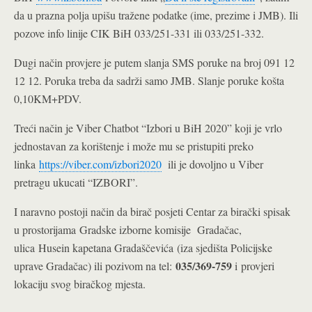
da u prazna polja upišu tražene podatke (ime, prezime i JMB). Ili
pozove info linije CIK BiH 033/251-331 ili 033/251-332.
Dugi način provjere je putem slanja SMS poruke na broj 091 12
12 12. Poruka treba da sadrži samo JMB. Slanje poruke košta
0,10KM+PDV.
Treći način je Viber Chatbot “Izbori u BiH 2020” koji je vrlo
jednostavan za korištenje i može mu se pristupiti preko
linka
https://viber.com/izbori2020
ili je dovoljno u Viber
pretragu ukucati “IZBORI”.
I naravno postoji način da birač posjeti Centar za birački spisak
u prostorijama
Gradske izborne komisije Gradačac,
ulica
Husein kapetana Gradaščevića
(iza sjedišta Policijske
035/369-759
uprave Gradačac) ili pozivom na tel
:
i provjeri
lokaciju svog biračkog mjesta
.