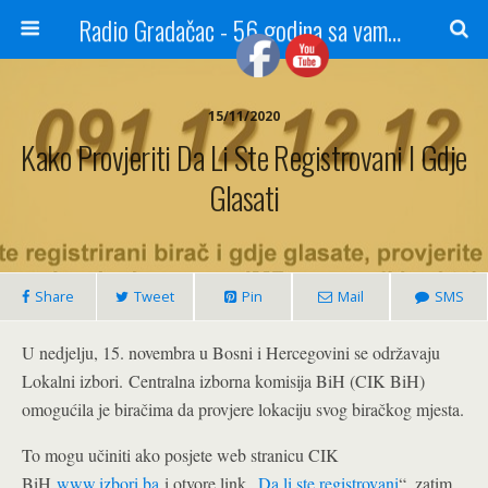
Radio Gradačac - 56 godina sa vama...
15/11/2020
Kako Provjeriti Da Li Ste Registrovani I Gdje
Glasati
Share
Tweet
Pin
Mail
SMS
U nedjelju, 15. novembra u Bosni i Hercegovini se održavaju
Lokalni izbori. Centralna izborna komisija BiH (CIK BiH)
omogućila je biračima da provjere lokaciju svog biračkog mjesta.
To mogu učiniti ako posjete web stranicu CIK
BiH
www.izbori.ba
i otvore link „
Da li ste registrovani
“, zatim