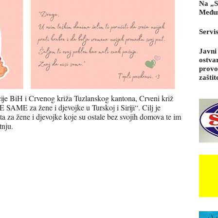
Na „S
Međun
Servi
Javni
ostva
provo
zaštit
je BiH i Crvenog križa Tuzlanskog kantona, Crveni križ
ME za žene i djevojke u Turskoj i Siriji“. Cilj je
eta za žene i djevojke koje su ostale bez svojih domova te im
tnju.