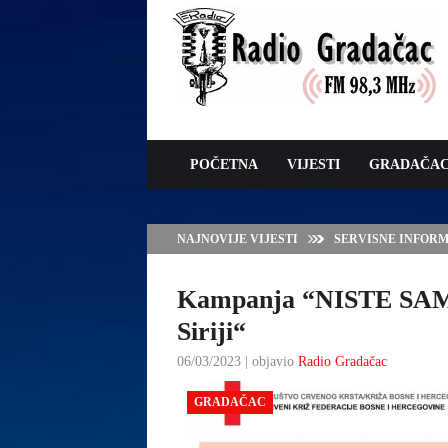
POČETNA
VIJESTI
GRADAČA
NAJNOVIJE VIJESTI
VLADA TK – POTP
GRADAČCA
Kampanja “NISTE SAME 
Siriji“
06/03/2023 | objavio
Radio Gradačac
GRADAČAC