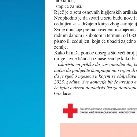
-noktaricu,
-štapiće za uši.
Riječ je o setu osnovnih higijenskih artika
Neophodno je da stvari u setu budu nove i z
ceduljica sa sadržajem kutije zbog carinjenj
Svoje donacije prema navedenim smijernic
radnim danom i subotom u terminu od 08:0
pismo ili ceduljicu, koju će ubaciti zajedn
zemlje.
Kako bi naša pomoć dosegla što veći broj lju
druge javne ličnosti iz naše zemlje kako b
–
Iskoristit ću priliku da vas zamolim da, k
način da podijelite kampanju na svojim dr
da je riječ o mjesecu u kojem se obilježava
2023. godine. Sve donacije bit će uredno 
će izdat ovjeren donacijski list za doniran
Gradačac.