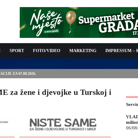
C
SPORT
FOTO/VIDEO
MARKETING
IMPRESSUM –
ISAN UGOVOR: 6,9 MILIONA KM ZA VODOSNABDIJEVANJE
za žene i djevojke u Turskoj i
Servi
VLAD
milio
06/08