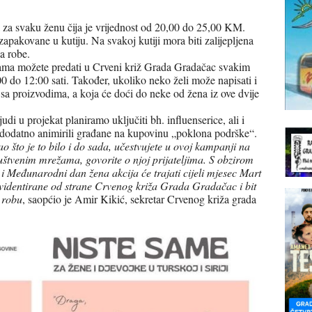
la za svaku ženu čija je vrijednost od 20,00 do 25,00 KM.
apakovane u kutiju. Na svakoj kutiji mora biti zalijepljena
a robe.
ama možete predati u Crveni križ Grada Gradačac svakim
0 do 12:00 sati.
Također, ukoliko neko želi može napisati i
o sa proizvodima, a koja će doći do neke od žena iz ove dvije
di u projekat planiramo uključiti bh. influenserice, ali i
i dodatno animirili građane na kupovinu „poklona podrške“.
ao što je to bilo i do sada, učestvujete u ovoj kampanji na
uštvenim mrežama, govorite o njoj prijateljima. S obzirom
 i Međunarodni dan žena akcija će trajati cijeli mjesec Mart
evidentirane od strane Crvenog križa Grada Gradačac i bit
u robu
, saopćio je Amir Kikić, sekretar Crvenog križa grada