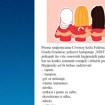
Prema smijernicama Crvenog križa Federaci
Grada Gradačac pokreće kampanju „NISTE SA
prikupiti što više osnovnih higijenskih pak
bar na kratko izmamiti osmijeh i ublažiti pa
Higijenski set bi trebao sadržavati:
– sapun,
– šampon,
-gel za tuširanje,
-vlažne maramice,
-uloške,
-četkicu i pastu za zube,
-dezedorans u stiku,
-labelo,