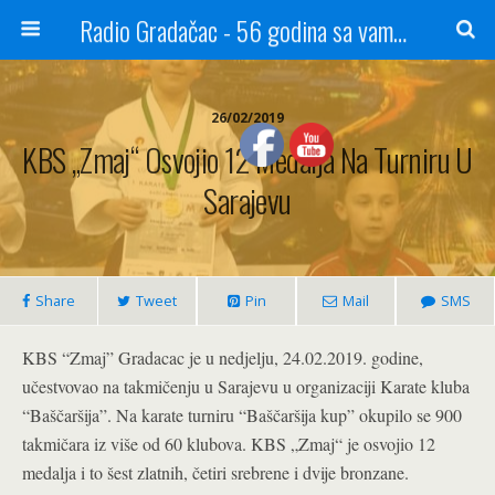
Radio Gradačac - 56 godina sa vama...
26/02/2019
KBS „Zmaj“ Osvojio 12 Medalja Na Turniru U
Sarajevu
Share
Tweet
Pin
Mail
SMS
KBS “Zmaj” Gradacac je u nedjelju, 24.02.2019. godine,
učestvovao na takmičenju u Sarajevu u organizaciji Karate kluba
“Baščaršija”. Na karate turniru “Baščaršija kup” okupilo se 900
takmičara iz više od 60 klubova. KBS „Zmaj“ je osvojio 12
medalja i to šest zlatnih, četiri srebrene i dvije bronzane.