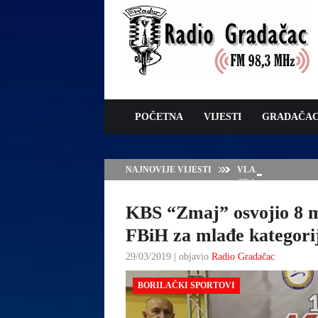
POČETNA
VIJESTI
GRADAČA
NAJNOVIJE VIJESTI
VLADA TK – POTP
GRADAČCA
KBS “Zmaj” osvojio 8 m
FBiH za mlađe kategori
29/03/2019 | objavio
Radio Gradačac
BORILAČKI SPORTOVI