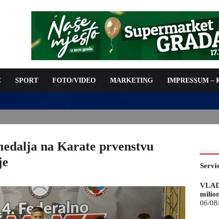
C
SPORT
FOTO/VIDEO
MARKETING
IMPRESSUM –
ISAN UGOVOR: 6,9 MILIONA KM ZA VODOSNABDIJEVANJE
edalja na Karate prvenstvu
je
Servi
VLAD
milio
06/08