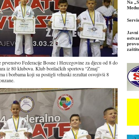
Na „S
Međun
Servi
Javni
ostva
provo
zaštit
e prvenstvo Federacije Bosne i Hercegovine za djecu od 8 do
čara iz 80 klubova. Klub borilačkih sportova “Zmaj”
a i borbama koji su postigli vrhuski rezultat osvojivši 8
ronzane.