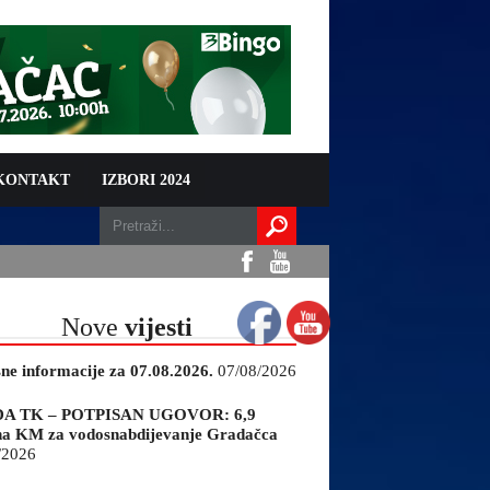
 KONTAKT
IZBORI 2024
Nove
vijesti
sne informacije za 07.08.2026.
07/08/2026
A TK – POTPISAN UGOVOR: 6,9
na KM za vodosnabdijevanje Gradačca
/2026