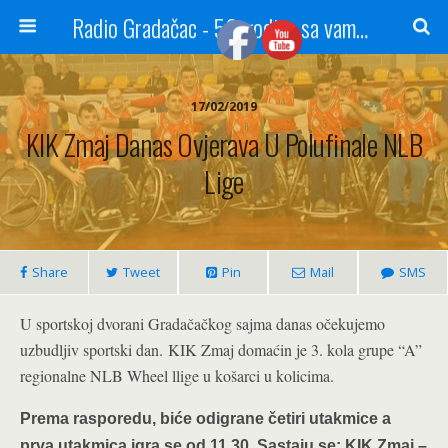
Radio Gradačac - 56 godina sa vama...
17/02/2019
KIK Zmaj Danas Ovjerava U Polufinale NLB
Lige
Share
Tweet
Pin
Mail
SMS
U sportskoj dvorani Gradačačkog sajma danas očekujemo
uzbudljiv sportski dan. KIK Zmaj domaćin je 3. kola grupe “A”
regionalne NLB Wheel llige u košarci u kolicima.
Prema rasporedu, biće odigrane četiri utakmice a
prva utakmica igra se od 11,30.
Sastaju se: KIK Zmaj –