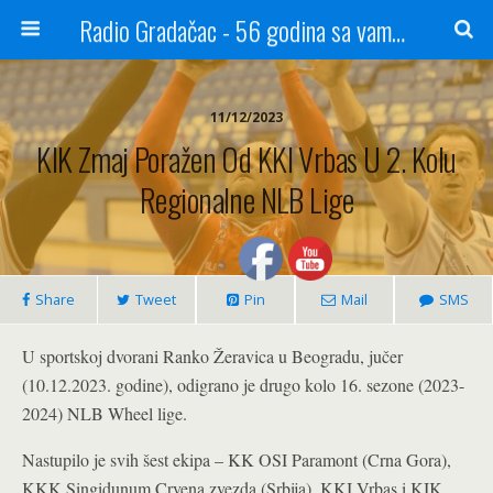
Radio Gradačac - 56 godina sa vama...
11/12/2023
KIK Zmaj Poražen Od KKI Vrbas U 2. Kolu
Regionalne NLB Lige
Share
Tweet
Pin
Mail
SMS
U sportskoj dvorani Ranko Žeravica u Beogradu, jučer
(10.12.2023. godine), odigrano je drugo kolo 16. sezone (2023-
2024) NLB Wheel lige.
Nastupilo je svih šest ekipa – KK OSI Paramont (Crna Gora),
KKK Singidunum Crvena zvezda (Srbija), KKI Vrbas i KIK