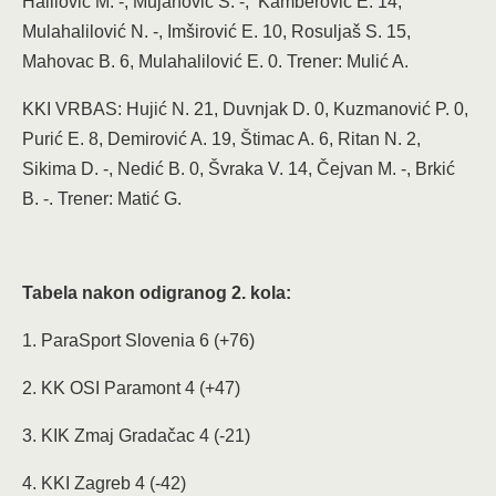
Halilović M. -, Mujanović S. -, Kamberović E. 14,
Mulahalilović N. -, Imširović E. 10, Rosuljaš S. 15,
Mahovac B. 6, Mulahalilović E. 0. Trener: Mulić A.
KKI VRBAS: Hujić N. 21, Duvnjak D. 0, Kuzmanović P. 0,
Purić E. 8, Demirović A. 19, Štimac A. 6, Ritan N. 2,
Sikima D. -, Nedić B. 0, Švraka V. 14, Čejvan M. -, Brkić
B. -. Trener: Matić G.
Tabela nakon odigranog 2. kola:
1. ParaSport Slovenia 6 (+76)
2. KK OSI Paramont 4 (+47)
3. KIK Zmaj Gradačac 4 (-21)
4. KKI Zagreb 4 (-42)