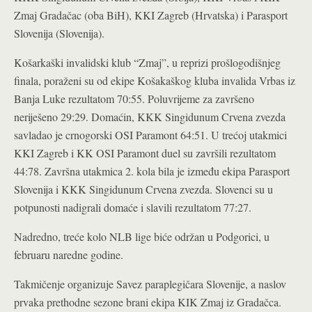
Zmaj Gradačac (oba BiH), KKI Zagreb (Hrvatska) i Parasport
Slovenija (Slovenija).
Košarkaški invalidski klub “Zmaj”, u reprizi prošlogodišnjeg
finala, poraženi su od ekipe Košakaškog kluba invalida Vrbas iz
Banja Luke rezultatom 70:55. Poluvrijeme za završeno
neriješeno 29:29. Domaćin, KKK Singidunum Crvena zvezda
savladao je crnogorski OSI Paramont 64:51. U trećoj utakmici
KKI Zagreb i KK OSI Paramont duel su završili rezultatom
44:78. Završna utakmica 2. kola bila je između ekipa Parasport
Slovenija i KKK Singidunum Crvena zvezda. Slovenci su u
potpunosti nadigrali domaće i slavili rezultatom 77:27.
Nadredno, treće kolo NLB lige biće održan u Podgorici, u
februaru naredne godine.
Takmičenje organizuje Savez paraplegičara Slovenije, a naslov
prvaka prethodne sezone brani ekipa KIK Zmaj iz Gradačca.