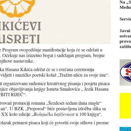
Na „S
Međun
Servi
Javni
ostva
provo
zaštit
e Program ovogodišnje manifestacije koja će se održati u
e.
Očekuje nas izuzetno bogat i sadržajan program, brojne
njihove nastavnike.
ka Hasana Kikića održat će se i svečana ceremonija
 vidjeti i muzičko poetski kolaž „Tražim ulicu za svoje ime“.
i organizovane radionice kreativnog pisanja i posjeta pisaca
ice objavljivanja knjige Ismeta Smailovića „ Jezik Hasana
 “BITI RIJEČ“.
isustvovati promociji romana „Šezdeset sedam dana magle“
wan“.
U BZK „Preporod“ biće postavljena izložba slika sa
XX kolo edicije „
Bošnjačka književnost
u 100 knjiga“.
lazak petnaest pisaca koji će govoriti svoje stihove i prozne