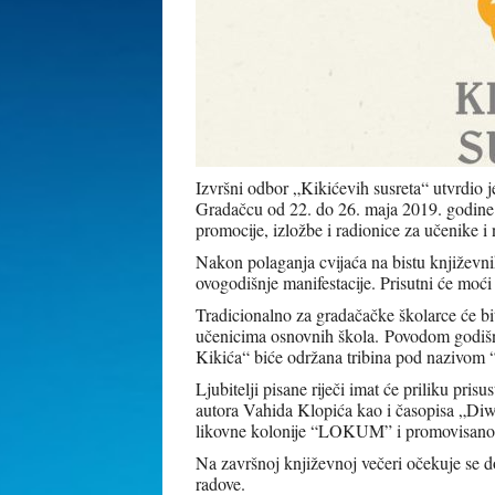
Izvršni odbor „Kikićevih susreta“ utvrdio j
Gradačcu od 22. do 26. maja 2019. godin
promocije, izložbe i radionice za učenike i 
Nakon polaganja cvijaća na bistu književni
ovogodišnje manifestacije. Prisutni će moći
Tradicionalno za gradačačke školarce će bit
učenicima osnovnih škola.
Povodom godišnj
Kikića“ biće održana tribina pod nazivom
Ljubitelji pisane riječi imat će priliku pr
autora Vahida Klopića kao i časopisa „Di
likovne kolonije “LOKUM” i promovisano 
Na završnoj književnoj večeri očekuje se do
radove.