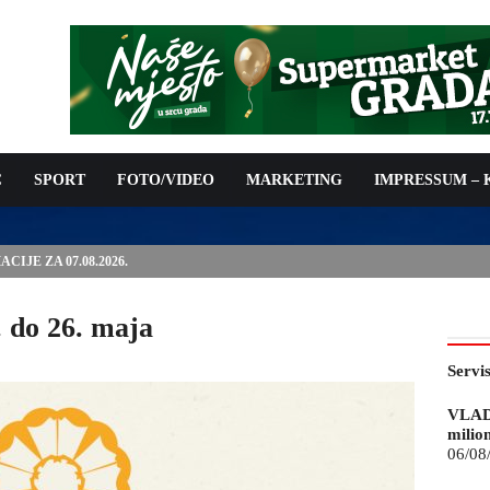
C
SPORT
FOTO/VIDEO
MARKETING
IMPRESSUM –
IJE ZA 07.08.2026.
. do 26. maja
Servi
VLAD
milio
06/08