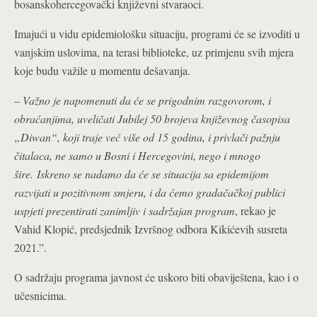
bosanskohercegovački književni stvaraoci.
Imajući u vidu epidemiološku situaciju, programi će se izvoditi u
vanjskim uslovima, na terasi biblioteke, uz primjenu svih mjera
koje budu važile u momentu dešavanja.
–
Važno je napomenuti da će se prigodnim razgovorom, i
obraćanjima, uveličati Jubilej 50 brojeva književnog časopisa
„Diwan“, koji traje već više od 15 godina, i privlači pažnju
čitalaca, ne samo u Bosni i Hercegovini, nego i mnogo
šire. Iskreno se nadamo da će se situacija sa epidemijom
razvijati u pozitivnom smjeru, i da ćemo gradačačkoj publici
uspjeti prezentirati zanimljiv i sadržajan program
, rekao je
Vahid Klopić, predsjednik Izvršnog odbora Kikićevih susreta
2021.”.
O sadržaju programa javnost će uskoro biti obaviještena, kao i o
učesnicima.