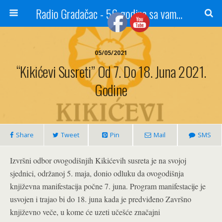
Radio Gradačac - 56 godina sa vama...
05/05/2021
“Kikićevi Susreti” Od 7. Do 18. Juna 2021.
Godine
Share
Tweet
Pin
Mail
SMS
Izvršni odbor ovogodišnjih Kikićevih susreta je na svojoj
sjednici, održanoj 5. maja, donio odluku da ovogodišnja
književna manifestacija počne 7. juna. Program manifestacije je
usvojen i trajao bi do 18. juna kada je predviđeno Završno
književno veče, u kome će uzeti učešće značajni