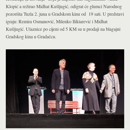
Klopić a režirao Midhat Kušljugić, odigrat će glumci Narodnog
pozorišta Tuzla 2. juna u Gradskom kinu od 19 sati. U predstavi
igraju: Remira Osmanović, Milenko Iliktarević i Midhat
Kušljugić. Ulaznice po cijeni od 5 KM su u prodaji na blagajni
Gradskog kina u Gradačcu.