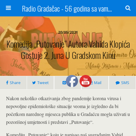
Radio Gradačac - 56 godina sa vama...
20/05/2021
Komedija „Putovanje“ Autora Vahida Klopića
Gostuje 2. Juna U Gradskom Kinu
Share
Tweet
Pin
Mail
SMS
Nakon nekoliko otkazivanja zbog pandemije korona virusa i
nepovoljne epidemiološke situacije veoma je izgledno da bi
početkom narednog mjeseca publika u Gradačcu mogla uživati u
pozorišnoj umjetnosti i predstavi „Putovanje“.
Komediju „Putovanje“ koju je napisao naš sugrađanim Vahid