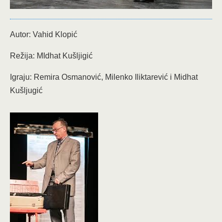
A
utor: Vahid Klopić
Režija: MIdhat Kušljigić
Igraju:
Remira Osmanović,
Milenko Iliktarević i
Midhat
Kušljugić