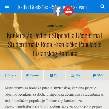
Radio Gradačac - 56 godina sa vama...
25/01/2022
Konkurs Za Dodjelu Stipendija Učenicima I
Studentima Iz Reda Branilačke Populacije
Tuzlanskog Kantona
Share
Tweet
Pin
Mail
SMS
Ministarstvo za boračka pitanja Tuzlanskog kantona jučer je
objavilo Konkurs za dodjelu stipendija učenicima i studentima iz
reda branilačke populacije Tuzlanskog kantona, za
školsku/studijsku 2021/2022 godinu. Rok za podnošenje prijava