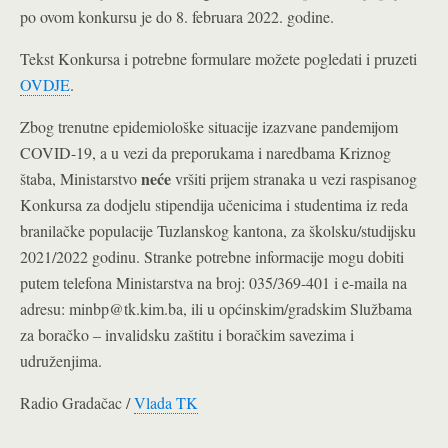
po ovom konkursu je do 8. februara 2022. godine.
Tekst Konkursa i potrebne formulare možete pogledati i pruzeti
OVDJE
.
Zbog trenutne epidemiološke situacije izazvane pandemijom
COVID-19, a u vezi da preporukama i naredbama Kriznog
neće
štaba, Ministarstvo
vršiti prijem stranaka u vezi raspisanog
Konkursa za dodjelu stipendija učenicima i studentima iz reda
branilačke populacije Tuzlanskog kantona, za školsku/studijsku
2021/2022 godinu. Stranke potrebne informacije mogu dobiti
putem telefona Ministarstva na broj: 035/369-401 i e-maila na
adresu: minbp@tk.kim.ba
, ili u općinskim/gradskim Službama
za boračko – invalidsku zaštitu i boračkim savezima i
udruženjima.
Radio Gradačac /
Vlada TK