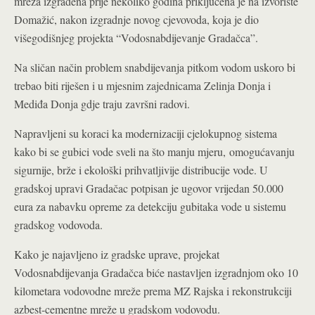
mreža izgrađena prije nekoliko godina priključena je na izvorište
Domažić, nakon izgradnje novog cjevovoda, koja je dio
višegodišnjeg projekta “Vodosnabdijevanje Gradačca”.
Na sličan način problem snabdijevanja pitkom vodom uskoro bi
trebao biti riješen i u mjesnim zajednicama Zelinja Donja i
Mediđa Donja gdje traju završni radovi.
Napravljeni su koraci ka modernizaciji cjelokupnog sistema
kako bi se gubici vode sveli na što manju mjeru,
omogućavanju
sigurnije, brže i ekološki prihvatljivije distribucije vode. U
gradskoj upravi Gradačac potpisan je ugovor vrijedan 50.000
eura za nabavku opreme za detekciju gubitaka vode u sistemu
gradskog vodovoda.
Kako je najavljeno iz gradske uprave, projekat
Vodosnabdijevanja Gradačca biće nastavljen izgradnjom oko 10
kilometara vodovodne mreže prema MZ Rajska i rekonstrukciji
azbest-cementne mreže u gradskom vodovodu.