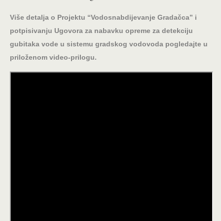
Više detalja o Projektu “Vodosnabdijevanje Gradačca” i
potpisivanju Ugovora
za nabavku opreme za detekciju
gubitaka vode u sistemu gradskog vodovoda pogledajte u
priloženom video-prilogu.