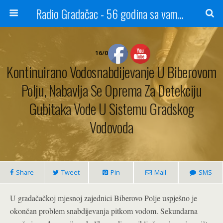
Radio Gradačac - 56 godina sa vama...
16/09/2020
Kontinuirano Vodosnabdijevanje U Biberovom
Polju, Nabavlja Se Oprema Za Detekciju
Gubitaka Vode U Sistemu Gradskog
Vodovoda
Share
Tweet
Pin
Mail
SMS
U gradačačkoj mjesnoj zajednici Biberovo Polje uspješno je
okončan problem snabdijevanja pitkom vodom. Sekundarna