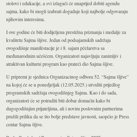
stolovi i edukacije, a svi izlagači će unaprijed dobiti agendu
sajma, kako bi mogli izabrati događaje koji najbolje odgovaraju
njihovim interesima.
I ove godine će biti dodijeljena prestižna priznanja i medalje za
kvalitetu Sajma šljive. Jedan od podsajamskih sadržaja
ovogodišnje manifestacije je i 8. sajam pčelarstva sa
međunarodnim učešćem. Organizatori najavljuju zanimljiv i
atraktivan kulturni program kao
prateći dio Sajma šljive.
U pripremi je sjednica Organizacinog odbora 52. “Sajma šljive”
na kojoj će se u ponedjeljak (12.05.2025.) utvrditi prijedlog
programskih sadržaja ovogodišnjeg Sajma. Kao i do sada,
organizatori će se potruditi biti dobar domaćin kako bi
dugogodišnjim prijateljima, ali i novim poslovnim partnerima
pružili priliku da se što bolje predstave javnosti, saopćio je Press
centar Sajma šljive.