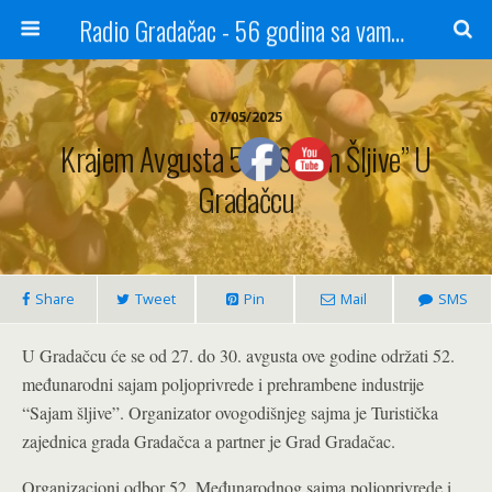
Radio Gradačac - 56 godina sa vama...
07/05/2025
Krajem Avgusta 52. “Sajam Šljive” U
Gradačcu
Share
Tweet
Pin
Mail
SMS
U Gradačcu će se od 27. do 30. avgusta ove godine održati 52.
međunarodni sajam poljoprivrede i prehrambene industrije
“Sajam šljive”. Organizator ovogodišnjeg sajma je Turistička
zajednica grada Gradačca a partner je Grad Gradačac.
Organizacioni odbor 52. Međunarodnog sajma poljoprivrede i