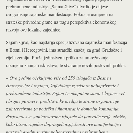
prehrambene industrije „Sajma šljive“ utvrdio je ciljeve
ovogodišnje sajamske manifestacije. Fokus je usmjeren na
strateške privredne grane na tragu perspektiva ekonomskog
razvoja ove lokalne zajednice.
Sajam šljive, kao najstarija specijalizovana sajamska manifestacija
u Bosni i Hercegovini, ima strateški značaj za grad Gradačac i
cijelu zemlju. Pruža jedinstvenu priliku za umrežavanje,
razmjenu znanja i iskustava, te stvaranje novih poslovnih prilika.
–
Ove godine očekujemo više od 250 izlagača iz Bosne i
Hercegovine i regiona, koji dolaze iz sektora poljoprivrede i
prehrambene industrije. Sajam će okupiti ne samo izlagače, već
i brojne partnere, predstavnike medija te strane organizacije
zainteresirane za podršku i finansiranje domaćih kompanija.
Pozivamo sve zainteresovane izlagače da potvrdite svoje učešće,
kako bismo zajedno doprinijeli uspješnosti ove manifestacije i
nastavili graditi snažnu poljoprivrednu i prehrambenu