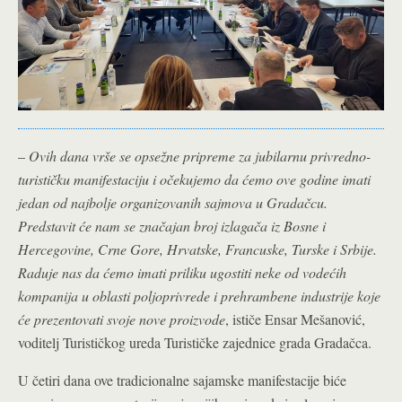
–
Ovih dana vrše se opsežne pripreme za jubilarnu privredno-
turističku manifestaciju i očekujemo da ćemo ove godine imati
jedan od najbolje organizovanih sajmova u Gradačcu.
Predstavit će nam se značajan broj izlagača iz Bosne i
Hercegovine, Crne Gore, Hrvatske, Francuske, Turske i Srbije.
Raduje nas da ćemo imati priliku ugostiti neke od vodećih
kompanija u oblasti poljoprivrede i prehrambene industrije koje
će prezentovati svoje nove proizvode
, ističe Ensar Mešanović,
voditelj Turističkog ureda Turističke zajednice grada Gradačca.
U četiri dana ove tradicionalne sajamske manifestacije biće