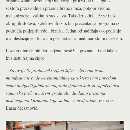
organizovane prezentacije najnovijih proizvoda i usluga iz
sektora proizvodnje i prerade hrane i pića, poljoprivredne
mehanizacije i zaštitnih sredstava. Također, održat će se i niz
okruglih stolova, kolektivnih izložbi i prezentacija programa iz
područja poljoprivrede i biznisa. Jedan od sadržaja ovogodišnje
manifestacije je i 6. sajam pčelarstva sa međunarodnim učešćem.
I ove godine će biti dodijeljena prestižna priznanja i medalje za
kvalitetu Sajma šljive.
–
Za ovaj 50. gradačački sajam šljive želja nam je da
manifestacije bude ceremonijalnog karaktera i tim povodom
ćemo dodijeliti jubilarne nagrade ljudima koji su započeli ovu
sajamsku priču u našem gradu ali i da damo priznanja
institucijama i firmama koje su bile uz ovaj sajam
, rekao je
Ensar Mešanović.