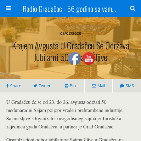
Radio Gradačac - 56 godina sa vama...
05/07/2023
Krajem Avgusta U Gradačcu Se Održava
Jubilarni 50. Sajam Šljive
Share
Tweet
Pin
Mail
SMS
U Gradačcu će se od 23. do 26. avgusta održati 50.
međunarodni Sajam poljoprivrede i prehrambene industrije –
Sajam šljive. Organizator ovogodišnjeg sajma je Turistička
zajednica grada Gradačca, a partner je Grad Gradačac.
Organizacioni odbor jubilarnog Sajma šljive u Gradačcu na