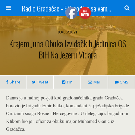
Radio Gradačac - 56 godina sa vama...
03/06/2021
Krajem Juna Obuka Izviđačkih Jedinica OS
BiH Na Jezeru Vidara
Share
Tweet
Pin
Mail
SMS
Danas je u radnoj posjeti kod gradonačelnika grada Gradačca
boravio je brigadir Emir Kliko, komandant 5. pješadijske brigade
Oružanih snaga Bosne i Hercegovine . U delegaciji s brigadirom
Klikom bio je i oficir za obuku major Muhamed Ganić iz
Gradačca.