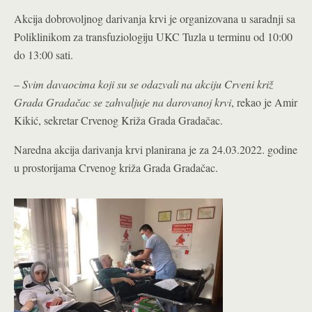
Akcija dobrovoljnog darivanja krvi je organizovana u saradnji sa
Poliklinikom za transfuziologiju UKC Tuzla u terminu od 10:00
do 13:00 sati.
–
Svim davaocima koji su se odazvali na akciju Crveni križ
Grada Gradačac se zahvaljuje na darovanoj krvi
, rekao je Amir
Kikić, sekretar Crvenog Križa Grada Gradačac.
Naredna akcija darivanja krvi planirana je za 24.03.2022. godine
u prostorijama Crvenog križa Grada Gradačac.