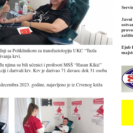
Servi
Javni
ostva
provo
zaštit
Ejub 
dnji sa Poliklinikom za transfuziologiju UKC “Tuzla
majst
ivanja krvi.
 njima su bili učenici i profesori MSŠ “Hasan Kikić”
ciji i darivali krv. Krv je darivao 71 davaoc dok 31 osoba
 decembra 2023. godine, najavljeno je iz Crvenog križa