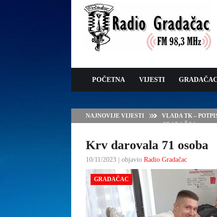
POČETNA
VIJESTI
GRADAČA
NAJNOVIJE VIJESTI
VLADA TK – POTP
GRADAČCA
Krv darovala 71 osoba
10/11/2023 | objavio
Radio Gradačac
GRADAČAC