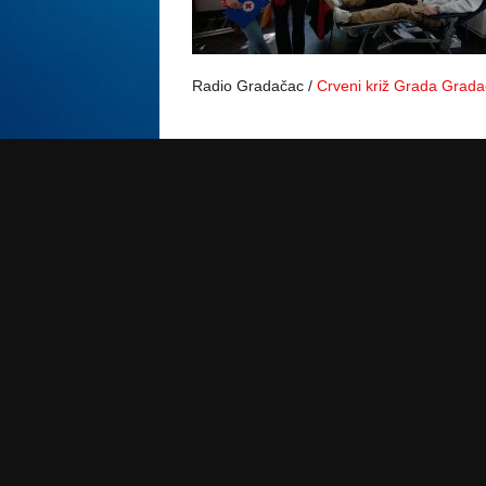
Radio Gradačac /
Crveni križ Grada Grad