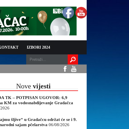
 KONTAKT
IZBORI 2024
Nove
vijesti
A TK – POTPISAN UGOVOR: 6,9
na KM za vodosnabdijevanje Gradačca
/2026
ajmu šljive“ u Gradačcu održat će se i 9.
arodni sajam pčelarstva
06/08/2026