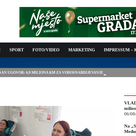
C
SPORT
FOTO/VIDEO
MARKETING
IMPRESSUM –
ISAN UGOVOR: 6,9 MILIONA KM ZA VODOSNABDIJEVANJE
VLAD
milio
06/08
Na „S
Međun