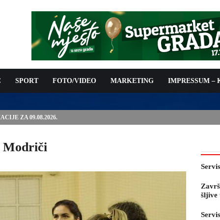
C
SPORT
FOTO/VIDEO
MARKETING
IMPRESSUM –
E PRED OTVARANJE 53. SAJMA ŠLJIVE U GRADAČCU
u Modriči
Servi
Završ
šljiv
Servi