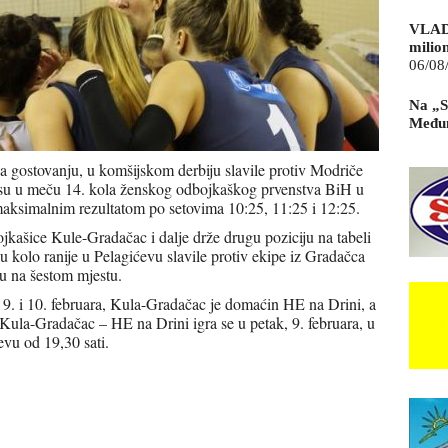
VLAD
milio
06/08
Na „S
Međun
 gostovanju, u komšijskom derbiju slavile protiv Modriče
a su u meču 14. kola ženskog odbojkaškog prvenstva BiH u
a maksimalnim rezultatom po setovima 10:25, 11:25 i 12:25.
jkašice Kule-Gradačac i dalje drže drugu poziciju na tabeli
 kolo ranije u Pelagićevu slavile protiv ekipe iz Gradačca
u na šestom mjestu.
 9. i 10. februara, Kula-Gradačac je domaćin HE na Drini, a
la-Gradačac – HE na Drini igra se u petak, 9. februara, u
evu od 19,30 sati.