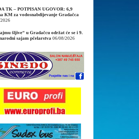
A TK – POTPISAN UGOVOR: 6,9
na KM za vodosnabdijevanje Gradačca
/2026
ajmu šljive“ u Gradačcu održat će se i 9.
arodni sajam pčelarstva
06/08/2026