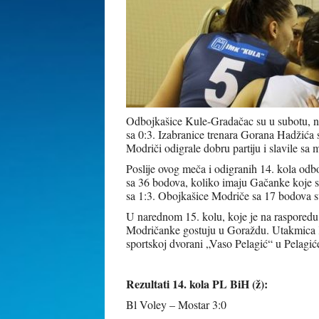
Odbojkašice Kule-Gradačac su u subotu, na
sa 0:3. Izabranice trenara Gorana Hadžić
Modriči odigrale dobru partiju i slavile s
Poslije ovog meča i odigranih 14. kola odbo
sa 36 bodova, koliko imaju Gačanke koje su
sa 1:3. Obojkašice Modriče sa 17 bodova s
U narednom 15. kolu, koje je na rasporedu
Modričanke gostuju u Goraždu. Utakmica Ku
sportskoj dvorani „Vaso Pelagić“ u Pelagić
Rezultati 14. kola PL BiH (ž):
Bl Voley – Mostar 3:0