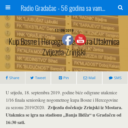
Radio Gradačac - 56 godina sa vama...
17/09/2019
Kup Bosne I Hercegovine: Sutra Utakmica
Zvijezda-Zrinjski
Share
Tweet
Pin
Mail
SMS
U srijedu, 18. septembra 2019. godine biće odigrane utakmice
1/16 finala seniorskog nogometnog kupa Bosne i Hercegovine
Zvijezda dočekuje Zrinjski iz Mostara.
za sezonu 2019/2020.
Utakmica se igra na stadionu „Banja Ilidža“ u Gradačcu od
16:30 sati.