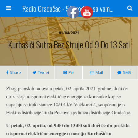
Radio Gradačac - 56 godina sa vama...
01/04/2021
Kurbašići Sutra Bez Struje Od 9 Do 13 Sati
Share
Tweet
Pin
Mail
SMS
Zbog planskih radova u petak, 02. aprila 2021. godine, doći će
do zastoja u isporuci električne energije za korisnike koji se
napajaju sa trafo stanice 10/0.4 kV Vučkovci 4, saopćeno je iz
Elektrodistribucije Tuzla Poslovna jedinica distribucije Gradačac.
U petak, 02. aprila,
od 9:00 do 13:00 sati doći će do prekida
u isporuci električne energije u naselju Kurbašići u