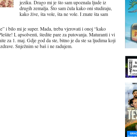
jeziku. Drago mi je što sam upoznala ljude iz
drugih zemalja. Što sam čula kako oni studiraju,
kako žive, šta vole, šta ne vole. I znate šta sam
 i bilo mi je super. Mada, treba vjerovati i onoj “kako
Plešite! I, apsolventi, štedite pare za putovanja. Maturanti i vi
ite za 1. maj. Gdje god da ste, bitno je da ste sa ljudima koji
drave. Snježnim se baš i ne radujem.