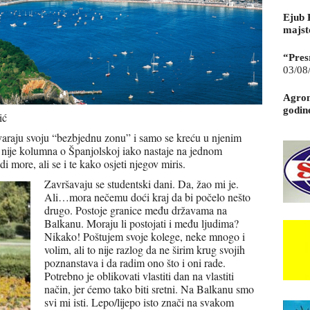
Ejub 
majst
“Pres
03/08
Agrom
godin
ić
Stvaraju svoju “bezbjednu zonu” i samo se kreću u njenim
o nije kolumna o Španjolskoj iako nastaje na jednom
i more, ali se i te kako osjeti njegov miris.
Završavaju se studentski dani. Da, žao mi je.
Ali…mora nečemu doći kraj da bi počelo nešto
drugo. Postoje granice među državama na
Balkanu. Moraju li postojati i među ljudima?
Nikako! Poštujem svoje kolege, neke mnogo i
volim, ali to nije razlog da ne širim krug svojih
poznanstava i da radim ono što i oni rade.
Potrebno je oblikovati vlastiti dan na vlastiti
način, jer ćemo tako biti sretni. Na Balkanu smo
svi mi isti. Lepo/lijepo isto znači na svakom