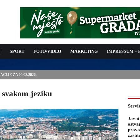
C
SPORT
FOTO/VIDEO
MARKETING
IMPRESSUM –
IJE ZA 05.08.2026.
a svakom jeziku
Servi
Javni
ostva
provo
zaštit