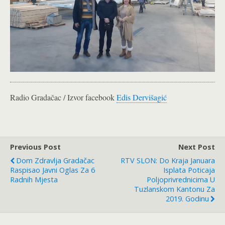
Radio Gradačac / Izvor facebook
Edis Dervišagić
Previous Post
Next Post
Dom Zdravlja Gradačac
RTV SLON: Do Kraja Januara
Raspisao Javni Oglas Za 6
Isplata Poticaja
Radnih Mjesta
Poljoprivrednicima U
Tuzlanskom Kantonu Za
2019. Godinu