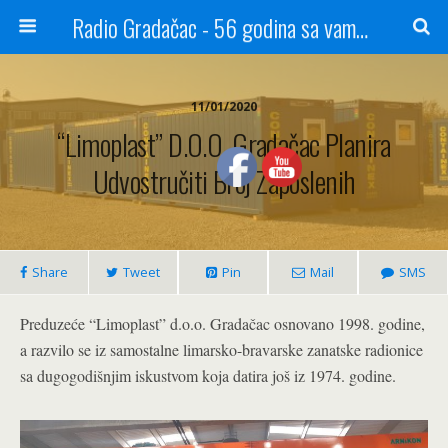
Radio Gradačac - 56 godina sa vama...
11/01/2020
“Limoplast” D.o.o. Gradačac Planira
Udvostručiti Broj Zaposlenih
Share
Tweet
Pin
Mail
SMS
Preduzeće “Limoplast” d.o.o. Gradačac osnovano 1998. godine,
a razvilo se iz samostalne limarsko-bravarske zanatske radionice
sa dugogodišnjim iskustvom koja datira još iz 1974. godine.