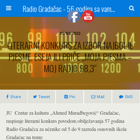
Radio Gradačac - 56 godina sa vama...
15/03/2022
LITERARNI KONKURS ZA IZBOR NAJBOLJE
PJESME, ESEJA ILI PRIČE „MOJA PJESMA –
MOJ RADIO 98,3“
Share
Tweet
Pin
Mail
SMS
JU Centar za kulturu „Ahmed Muradbegović“ Gradačac,
raspisuje literarni konkurs povodom obilježavanja 57 godina
Radio Gradačca za učenike od 5 do 9 razreda osnovnih škola
Gradačac na temu: