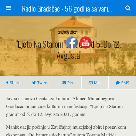
Radio Gradačac - 56 godina sa vama...
29/07/2021
“Ljeto Na Starom Gradu” Od 5. Do 12.
Avgusta
Share
Tweet
Pin
Mail
SMS
Javna ustanova Centar za kulturu “Ahmed Muradbegović”
Gradačac organizuje kulturnu manifestaciju “Ljeto na Starom
gradu” od 5. do 12. avgusta 2021. godine.
Manifestacije počinje u Zavičajnoj muzejskoj zbirci postavkom
eksponata “Od kamena do baruta” autora Zorana Matkića.