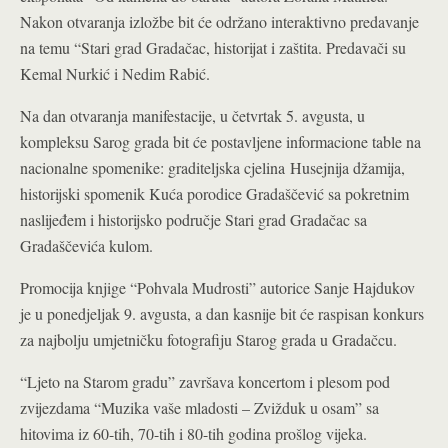
Nakon otvaranja izložbe bit će održano interaktivno predavanje
na temu “Stari grad Gradačac, historijat i zaštita. Predavači su
Kemal Nurkić i Nedim Rabić.
Na dan otvaranja manifestacije, u četvrtak 5. avgusta, u
kompleksu Sarog grada bit će postavljene informacione table na
nacionalne spomenike: graditeljska cjelina Husejnija džamija,
historijski spomenik Kuća porodice Gradaščević sa pokretnim
naslijeđem i historijsko područje Stari grad Gradačac sa
Gradaščevića kulom.
Promocija knjige “Pohvala Mudrosti” autorice Sanje Hajdukov
je u ponedjeljak 9. avgusta, a dan kasnije bit će raspisan konkurs
za najbolju umjetničku fotografiju Starog grada u Gradačcu.
“Ljeto na Starom gradu” završava koncertom i plesom pod
zvijezdama “Muzika vaše mladosti – Zvižduk u osam” sa
hitovima iz 60-tih, 70-tih i 80-tih godina prošlog vijeka.