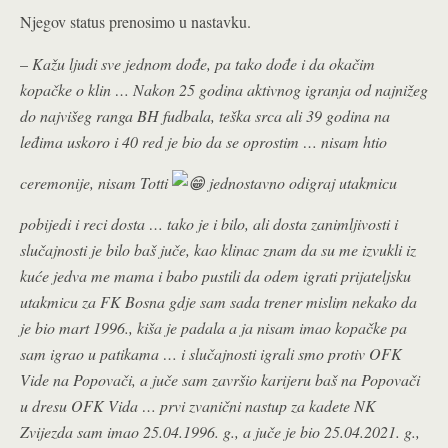
Njegov status prenosimo u nastavku.
–
Kažu ljudi sve jednom dođe, pa tako dođe i da okačim
kopačke o klin … Nakon 25 godina aktivnog igranja od najnižeg
do najvišeg ranga BH fudbala, teška srca ali 39 godina na
leđima uskoro i 40 red je bio da se oprostim … nisam htio
ceremonije, nisam Totti
jednostavno odigraj utakmicu
pobijedi i reci dosta … tako je i bilo, ali dosta zanimljivosti i
slučajnosti je bilo baš juče, kao klinac znam da su me izvukli iz
kuće jedva me mama i babo pustili da odem igrati prijateljsku
utakmicu za FK Bosna gdje sam sada trener mislim nekako da
je bio mart 1996., kiša je padala a ja nisam imao kopačke pa
sam igrao u patikama … i slučajnosti igrali smo protiv OFK
Vide na Popovači, a juče sam završio karijeru baš na Popovači
u dresu OFK Vida … prvi zvanični nastup za kadete NK
Zvijezda sam imao 25.04.1996. g., a juče je bio 25.04.2021. g.,