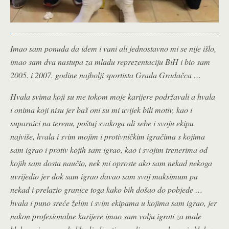
Imao sam ponuda da idem i vani ali jednostavno mi se nije išlo,
imao sam dva nastupa za mladu reprezentaciju BiH i bio sam
2005. i 2007. godine najbolji sportista Grada Gradačca …
Hvala svima koji su me tokom moje karijere podržavali a hvala
i onima koji nisu jer baš oni su mi uvijek bili motiv, kao i
suparnici na terenu, poštuj svakoga ali sebe i svoju ekipu
najviše, hvala i svim mojim i protivničkim igračima s kojima
sam igrao i protiv kojih sam igrao, kao i svojim trenerima od
kojih sam dosta naučio, nek mi oproste ako sam nekad nekoga
uvrijedio jer dok sam igrao davao sam svoj maksimum pa
nekad i prelazio granice toga kako bih došao do pobjede …
hvala i puno sreće želim i svim ekipama u kojima sam igrao, jer
nakon profesionalne karijere imao sam volju igrati za male