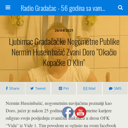
Radio Gradačac - 56 godina sa vama...
26/04/2021
Ljubimac Gradačačke Nogometne Publike
Nermin Huseinbašić Zvani Doro “okačio
Kopačke O Klin”
Share
Tweet
Pin
Mail
SMS
Nermin Huseinbašić, nogometnim navijačima poznatiji kao
Doro, jučer je nakon 25 godina aktivne nogometne karijere
odigrao svoju posljednju zvaničnu utakmicu u dresu OFK
“Vida” iz Vide 1. Tim povodom se oglasio na svom facebook