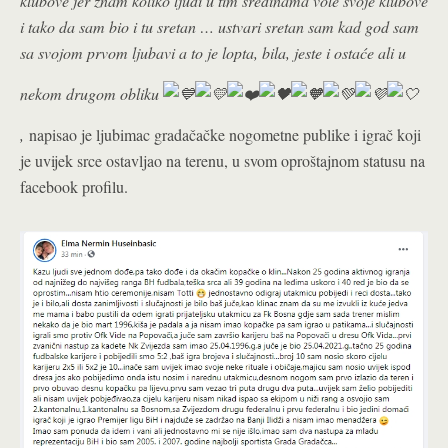
klubove jer znam koliko ljudi u tim sredinama vole svoje klubove
i tako da sam bio i tu sretan … ustvari sretan sam kad god sam
sa svojom prvom ljubavi a to je lopta, bila, jeste i ostaće ali u
nekom drugom obliku
,
napisao je ljubimac gradačačke nogometne publike i igrač koji
je uvijek srce ostavljao na terenu, u svom oproštajnom statusu na
facebook profilu.