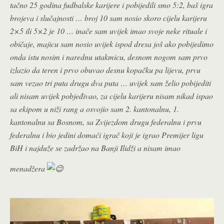
tačno 25 godina fudbalske karijere i pobijedili smo 5:2, baš igra
brojeva i slučajnosti … broj 10 sam nosio skoro cijelu karijeru
2×5 ili 5×2 je 10 … inače sam uvijek imao svoje neke rituale i
običaje, majicu sam nosio uvijek ispod dresa još ako pobijedimo
onda istu nosim i narednu utakmicu, desnom nogom sam prvo
izlazio da teren i prvo obuvao desnu kopačku pa lijevu, prvu
sam vezao tri puta drugu dva puta … uvijek sam želio pobijediti
ali nisam uvijek pobjeđivao, za cijelu karijeru nisam nikad ispao
sa ekipom u niži rang a osvojio sam 2. kantonalnu, 1.
kantonalnu sa Bosnom, sa Zvijezdom drugu federalnu i prvu
federalnu i bio jedini domaći igrač koji je igrao Premijer ligu
BiH i najduže se zadržao na Banji Ilidži a nisam imao
menadžera