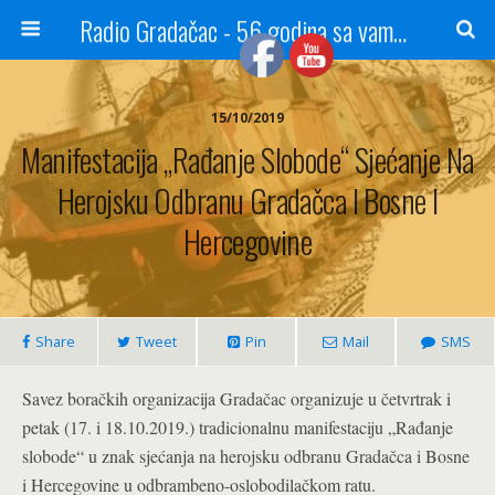
Radio Gradačac - 56 godina sa vama...
15/10/2019
Manifestacija „Rađanje Slobode“ Sjećanje Na
Herojsku Odbranu Gradačca I Bosne I
Hercegovine
Share
Tweet
Pin
Mail
SMS
Savez boračkih organizacija Gradačac organizuje u četvrtrak i
petak (17. i 18.10.2019.) tradicionalnu manifestaciju „Rađanje
slobode“ u znak sjećanja na herojsku odbranu Gradačca i Bosne
i Hercegovine u odbrambeno-oslobodilačkom ratu.