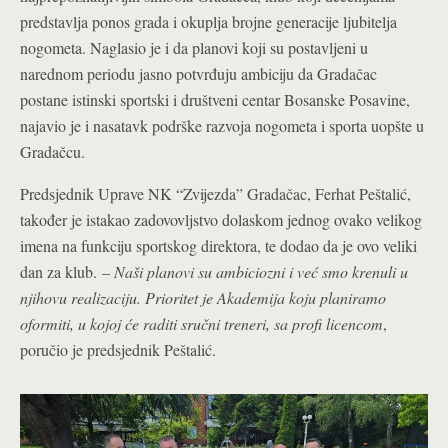
predstavlja ponos grada i okuplja brojne generacije ljubitelja
nogometa. Naglasio je i da planovi koji su postavljeni u
narednom periodu jasno potvrđuju ambiciju da Gradačac
postane istinski sportski i društveni centar Bosanske Posavine,
najavio je i nasatavk podrške razvoja nogometa i sporta uopšte u
Gradačcu.
Predsjednik Uprave NK “Zvijezda” Gradačac, Ferhat Peštalić,
također je istakao zadovovljstvo dolaskom jednog ovako velikog
imena na funkciju sportskog direktora, te dodao da je ovo veliki
dan za klub.
–
Naši planovi su ambiciozni i već smo krenuli u
njihovu realizaciju. Prioritet je Akademija koju planiramo
oformiti, u kojoj će raditi sručni treneri, sa profi licencom
,
poručio je predsjednik Peštalić.