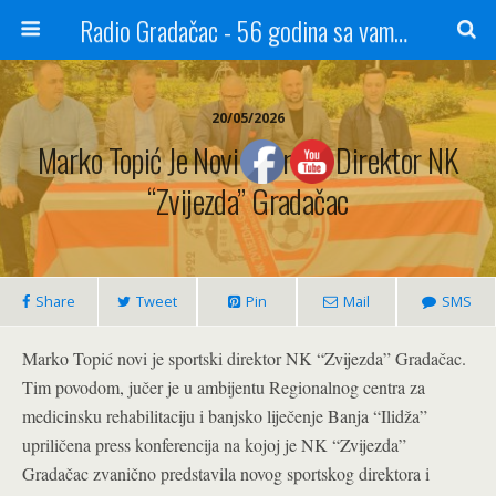
Radio Gradačac - 56 godina sa vama...
20/05/2026
Marko Topić Je Novi Sportski Direktor NK
“Zvijezda” Gradačac
Share
Tweet
Pin
Mail
SMS
Marko Topić novi je sportski direktor NK “Zvijezda” Gradačac.
Tim povodom, jučer je u ambijentu Regionalnog centra za
medicinsku rehabilitaciju i banjsko liječenje Banja “Ilidža”
upriličena press konferencija na kojoj je NK “Zvijezda”
Gradačac zvanično predstavila novog sportskog direktora i