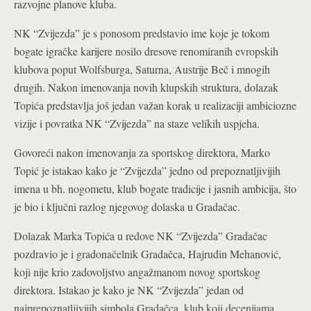
razvojne planove kluba.
NK “Zvijezda” je s ponosom predstavio ime koje je tokom
bogate igračke karijere nosilo dresove renomiranih evropskih
klubova poput Wolfsburga, Saturna, Austrije Beč i mnogih
drugih. Nakon imenovanja novih klupskih struktura, dolazak
Topića predstavlja još jedan važan korak u realizaciji ambiciozne
vizije i povratka NK “Zvijezda” na staze velikih uspjeha.
Govoreći nakon imenovanja za sportskog direktora, Marko
Topić je istakao kako je “Zvijezda” jedno od prepoznatljivijih
imena u bh. nogometu, klub bogate tradicije i jasnih ambicija, što
je bio i ključni razlog njegovog dolaska u Gradačac.
Dolazak Marka Topića u redove NK “Zvijezda” Gradačac
pozdravio je i gradonačelnik Gradačca, Hajrudin Mehanović,
koji nije krio zadovoljstvo angažmanom novog sportskog
direktora.
Istakao je kako je NK “Zvijezda” jedan od
najprepoznatljivijih simbola Gradačca, klub koji decenijama