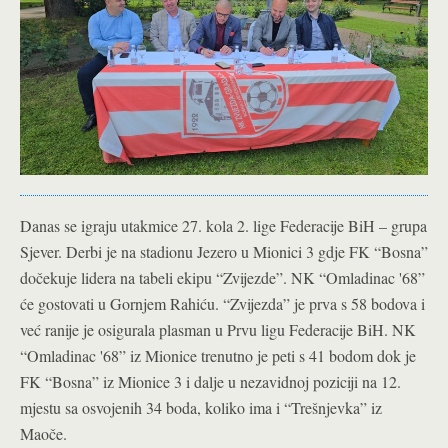
Danas se igraju utakmice 27. kola 2. lige Federacije BiH – grupa
Sjever. Derbi je na stadionu Jezero u Mionici 3 gdje FK “Bosna”
dočekuje lidera na tabeli ekipu “Zvijezde”. NK “Omladinac '68”
će gostovati u Gornjem Rahiću. “
Zvijezda” je prva s 58 bodova i
već ranije je osigurala plasman u Prvu ligu Federacije BiH. NK
“Omladinac '68” iz Mionice trenutno je peti s 41 bodom dok je
FK “Bosna” iz Mionice 3 i dalje u nezavidnoj poziciji na 12.
mjestu sa osvojenih 34 boda, koliko ima i “Trešnjevka” iz
Maoče.