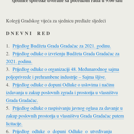
sjednice sportske dvorane sa početkom rada u 9:00 sati
Kolegij Gradskog vijeća za sjednicu predlaže sljedeći
D N E V N I R E D
1.
Prijedlog Budžeta Grada Gradačac za 2021. godinu.
2.
Prijedlog odluke o izvršenju Budžeta Grada Gradačac za
2021. godinu.
3.
Prijedlog odluke o organizaciji 48. Međunarodnog sajma
poljoprivrede i prehrambene industrije – Sajma šljive.
4.
Prijedlog odluke o dopuni Odluke o uslovima i načinu
izdavanja u zakup poslovnih zgrada i prostorija u vlasništvu
Grada Gradačac.
5.
Prijedlog odluke o raspisivanju javnog oglasa za davanje u
zakup poslovnih prostorija u vlasništvu Grada Gradačac putem
licitacije.
6.
Prijedlog odluke o dopuni Odluke o utvrđivanju