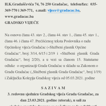
H.K.Gradaščevića 74, 76 250 Gradačac, telefon/fax: 035-
369-770 i 369-771, e.mail:
vijece@gradacac.ba
,
www.gradacac.ba
GRADSKO VIJEĆE
Na osnovu člana 43. stav 2., člana 44. stav 1., člana 45. stav 1.,
člana 46. i člana 47. Prečišćenog teksta Poslovnika o radu
Općinskog vijeća Gradačac («Službeni glasnik Općine
Gradačac“, broj: 3/14, 6/15 i 2/19 i «Službeni glasnik Grada
Gradačac“, broj 2/20), a u vezi sa članom 15. Statutarne
odluke o organizaciji Grada Gradačac u skladu sa Zakonom o
Gradu Gradačac („Službeni glasnik Grada Gradačac“, broj 1/19)
i Zaključka Kolegija Gradskog vijeća od 05.03.2021. godine
S A Z I V A M
3. redovnu sjednicu Gradskog vijeća Grada Gradačac, za
dan 23.03.2021. godine (utorak), u sali za