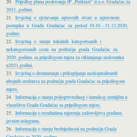
20.
Prijedlog plana poslovanja JP „Parkinzi“ d.o.o. Gradačac za
2021. godinu.
21.
Izvještaj o rješavanju upravnih stvari u upravnom
postupku u Gradu Gradačac za period 01.01.- 31.12.2020.
godine.
22.
Izvještaj o stanju lokalnih kategorisanih i
nekategorisanih cesta na području grada Gradačac za
2020. godinu, sa prijedlogom mjera za otklanjanje nedostatka
u2021.godini.
23.
Izvještaj o deminiranju i prikupljanju neeksplodiranih
ubojnih sredstava na području grada Gradačac sa prijedlogom
mjera.
24.
Informacija o stanju poljoprivrednog i šumskog zemljišta u
vlasništvu Grada Gradačac sa prijedlogom mjera.
25.
Informacija o rezultatima mjerenja zadovoljstva građana
javnim uslugama.
26.
Informacija o stanju bezbijednosti na području Grada
Gradačac za 2020. godinu.