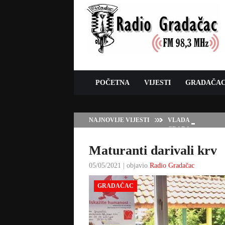
POČETNA
VIJESTI
GRADAČA
NAJNOVIJE VIJESTI
VLADA TK – POTP
GRADAČCA
Maturanti darivali krv
05/05/2021 | objavio
Radio Gradačac
GRADAČAC