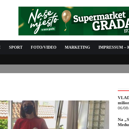
C
SPORT
FOTO/VIDEO
MARKETING
IMPRESSUM –
ISAN UGOVOR: 6,9 MILIONA KM ZA VODOSNABDIJEVANJE
VLAD
milio
06/08
Na „S
Međun