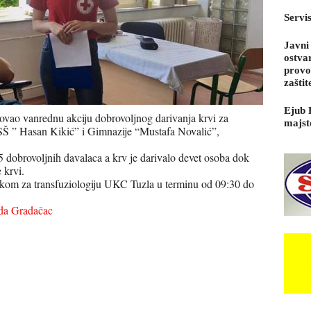
Servi
Javni
ostva
provo
zaštit
Ejub 
ovao vanrednu akciju dobrovoljnog darivanja krvi za
majst
SŠ ” Hasan Kikić” i Gimnazije “Mustafa Novalić”,
 dobrovoljnih davalaca a krv je darivalo devet osoba dok
e krvi.
inikom za transfuziologiju UKC Tuzla u terminu od 09:30 do
ada Gradačac