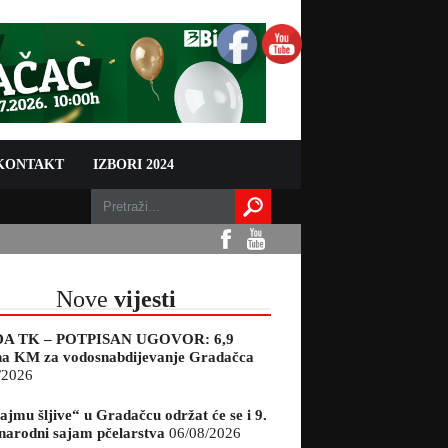
 KONTAKT
IZBORI 2024
Nove
vijesti
A TK – POTPISAN UGOVOR: 6,9
na KM za vodosnabdijevanje Gradačca
/2026
ajmu šljive“ u Gradačcu održat će se i 9.
arodni sajam pčelarstva
06/08/2026