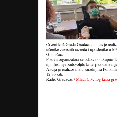
Crveni križ Grada Gradačac danas je realiz
učenike završnih razreda i uposlenike u M
Gradačac.
Pozivu organizatora se odazvalo ukupno 15
njih šest nije zadovoljilo kriterij za darivanj
Akcija je realizovana u saradnji sa Polikl
12:30 sati.
Radio Gradačac /
Mladi Crvenog križa gr