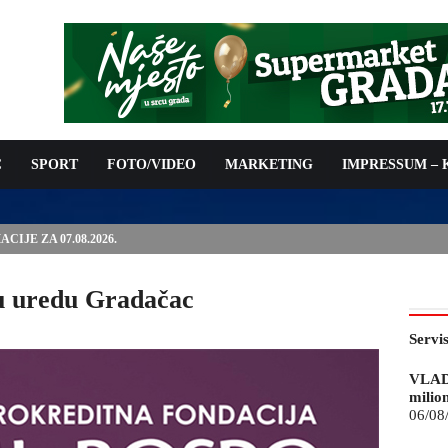
C
SPORT
FOTO/VIDEO
MARKETING
IMPRESSUM –
ISAN UGOVOR: 6,9 MILIONA KM ZA VODOSNABDIJEVANJE
u uredu Gradačac
Servi
VLAD
milio
06/08