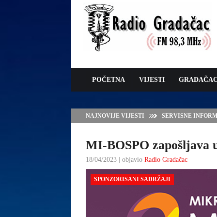
POČETNA
VIJESTI
GRADAČA
NAJNOVIJE VIJESTI
VLADA TK – POTP
GRADAČCA
MI-BOSPO zapošljava 
18/04/2023 | objavio
Radio Gradačac
SPONZORISANI SADRŽAJI