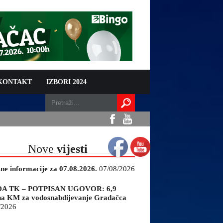
 KONTAKT
IZBORI 2024
Nove
vijesti
sne informacije za 07.08.2026.
07/08/2026
A TK – POTPISAN UGOVOR: 6,9
na KM za vodosnabdijevanje Gradačca
/2026