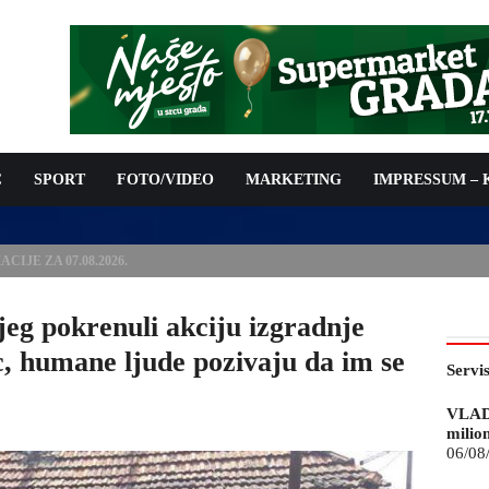
C
SPORT
FOTO/VIDEO
MARKETING
IMPRESSUM –
ISAN UGOVOR: 6,9 MILIONA KM ZA VODOSNABDIJEVANJE
eg pokrenuli akciju izgradnje
c, humane ljude pozivaju da im se
Servi
VLAD
milio
06/08