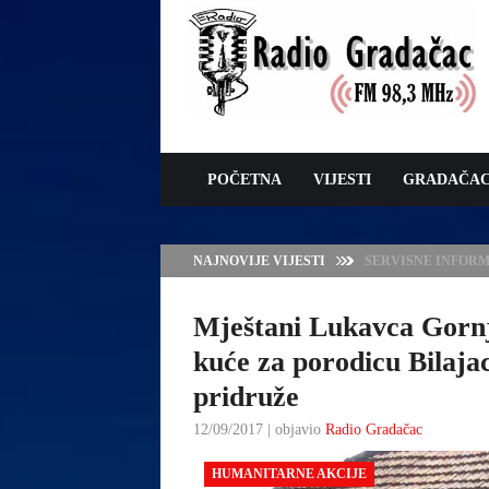
POČETNA
VIJESTI
GRADAČA
NAJNOVIJE VIJESTI
VLADA TK – POTP
GRADAČCA
Mještani Lukavca Gornj
kuće za porodicu Bilaja
pridruže
12/09/2017 | objavio
Radio Gradačac
HUMANITARNE AKCIJE