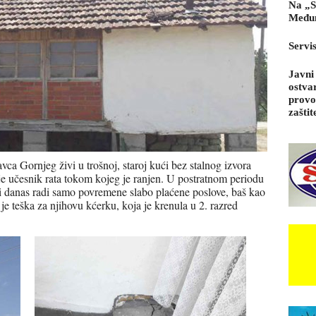
Na „S
Međun
Servi
Javni
ostva
provo
zaštit
ca Gornjeg živi u trošnoj, staroj kući bez stalnog izvora
je učesnik rata tokom kojeg je ranjen. U postratnom periodu
 i danas radi samo povremene slabo plaćene poslove, baš kao
je teška za njihovu kćerku, koja je krenula u 2. razred