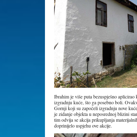
Ibrahim je više puta bezuspješno aplicirao 
izgradnju kuće, što ga posebno boli. Ovakv
Gornji koji su započeli izgradnju nove kuć
je zidanje objekta u neposrednoj blizini st
tim odvija se akcija prikupljanja materijalni
doprinijelo uspjehu ove akcije.