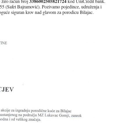
3386002505821724
 žiro račun broj
kod UniCredit bank.
555 (Safet Bajramović). Pozivamo pojedince, udruženja i
oguće siguran krov nad glavom za porodicu Bilajac.