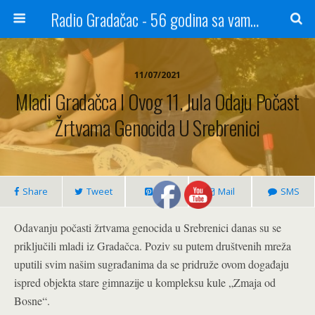
Radio Gradačac - 56 godina sa vama...
11/07/2021
Mladi Gradačca I Ovog 11. Jula Odaju Počast
Žrtvama Genocida U Srebrenici
Share
Tweet
Pin
Mail
SMS
Odavanju počasti žrtvama genocida u Srebrenici danas su se
priključili mladi iz Gradačca. Poziv su putem društvenih mreža
uputili svim našim sugrađanima da se pridruže ovom događaju
ispred objekta stare gimnazije u kompleksu kule „Zmaja od
Bosne“.