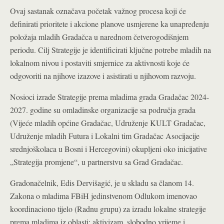
Ovaj sastanak označava početak važnog procesa koji će
definirati prioritete i akcione planove usmjerene ka unapređenju
položaja mladih Gradačca u narednom četverogodišnjem
periodu. Cilj Strategije je identificirati ključne potrebe mladih na
lokalnom nivou i postaviti smjernice za aktivnosti koje će
odgovoriti na njihove izazove i asistirati u njihovom razvoju.
Nosioci izrade Strategije prema mladima grada Gradačac 2024-
2027. godine su omladinske organizacije sa područja grada
(Vijeće mladih općine Gradačac, Udruženje KULT Gradačac,
Udruženje mladih Futura i Lokalni tim Gradačac Asocijacije
srednjoškolaca u Bosni i Hercegovini) okupljeni oko inicijative
„Strategija promjene“, u partnerstvu sa Grad Gradačac.
Gradonačelnik, Edis Dervišagić, je u skladu sa članom 14.
Zakona o mladima FBiH jedinstvenom Odlukom imenovao
koordinaciono tijelo (Radnu grupu) za izradu lokalne strategije
prema mladima iz oblasti: aktivizam, slobodno vrijeme i