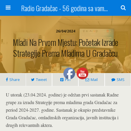
Radio Gradačac - 56 godina sa vama...
26/04/2024
Mladi Na Prvom Mjestu: Početak Izrade
Strategije Prema Mladima U Gradačcu
Share
Tweet
Pin
Mail
SMS
U utorak (23.04.2024. godine) je održan prvi sastanak Radne
grupe za izradu Strategije prema mladima grada Gradačac za
period 2024-2027. godine. Sastanak je okupio predstavnike
Grada Gradačac, omladinskih organizacija, javnih institucija i
drugih relevantnih aktera.