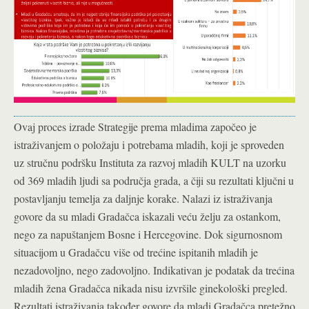
Ovaj proces izrade Strategije prema mladima započeo je
istraživanjem o položaju i potrebama mladih, koji je sproveden
uz stručnu podršku Instituta za razvoj mladih KULT na uzorku
od 369 mladih ljudi sa područja grada, a čiji su rezultati ključni u
postavljanju temelja za daljnje korake. Nalazi iz istraživanja
govore da su mladi Gradačca iskazali veću želju za ostankom,
nego za napuštanjem Bosne i Hercegovine. Dok sigurnosnom
situacijom u Gradačcu više od trećine ispitanih mladih je
nezadovoljno, nego zadovoljno. Indikativan je podatak da trećina
mladih žena Gradačca nikada nisu izvršile ginekološki pregled.
Rezultati istraživanja također govore da mladi Gradačca pretežno