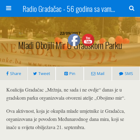
Radio Gradačac - 56 godina sa vama...
22/09/2017
Mladi Obojili Mir U Gradskom Parku
Share
Tweet
Pin
Mail
SMS
Koalicija Gradačac „Mržnja, ne sada i ne ovdje“ danas je u
gradskom parku organizovala otvoreni atelje „Obojimo mir“.
Ova aktivnost, koja je okupila mlade umjetnike iz Gradačca,
organizovana je povodom Međunarodnog dana mira, koji se
inače u svijetu obilježava 21. septembra.