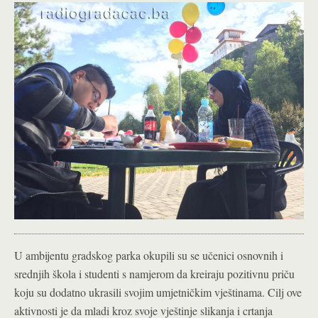
U ambijentu gradskog parka okupili su se učenici osnovnih i
srednjih škola i studenti s namjerom da kreiraju pozitivnu priču
koju su dodatno ukrasili svojim umjetničkim vještinama. Cilj ove
aktivnosti je da mladi kroz svoje vještinje slikanja i crtanja