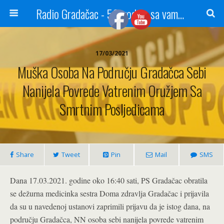
Radio Gradačac - 56 godina sa vama...
17/03/2021
Muška Osoba Na Području Gradačca Sebi
Nanijela Povrede Vatrenim Oružjem Sa
Smrtnim Posljedicama
Share
Tweet
Pin
Mail
SMS
Dana 17.03.2021. godine oko 16:40 sati, PS Gradačac obratila
se dežurna medicinka sestra Doma zdravlja Gradačac i prijavila
da su u navedenoj ustanovi zaprimili prijavu da je istog dana, na
području Gradačca, NN osoba sebi nanijela povrede vatrenim