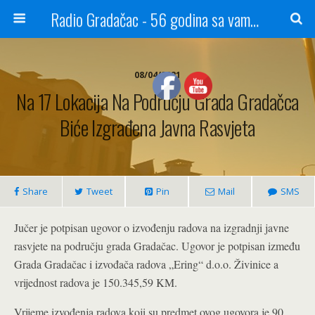
Radio Gradačac - 56 godina sa vama...
08/04/2021
Na 17 Lokacija Na Području Grada Gradačca
Biće Izgrađena Javna Rasvjeta
Share
Tweet
Pin
Mail
SMS
Jučer je potpisan ugovor o izvođenju radova na izgradnji javne
rasvjete na području grada Gradačac. Ugovor je potpisan između
Grada Gradačac i izvođača radova „Ering“ d.o.o. Živinice a
vrijednost radova je 150.345,59 KM.
Vrijeme izvođenja radova koji su predmet ovog ugovora je 90