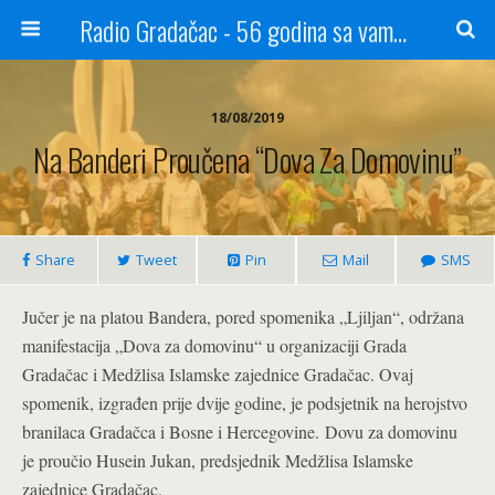
Radio Gradačac - 56 godina sa vama...
18/08/2019
Na Banderi Proučena “Dova Za Domovinu”
Share
Tweet
Pin
Mail
SMS
Jučer je na platou Bandera, pored spomenika „Ljiljan“, održana
manifestacija „Dova za domovinu“ u organizaciji Grada
Gradačac i Medžlisa Islamske zajednice Gradačac. Ovaj
spomenik, izgrađen prije dvije godine, je podsjetnik na herojstvo
branilaca Gradačca i Bosne i Hercegovine. Dovu za domovinu
je proučio Husein Jukan, predsjednik Medžlisa Islamske
zajednice Gradačac.