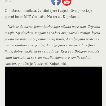
94“.
O hrabrosti branilaca, čvrstini vjere i zajedništvu govorio je
glavni imam MIZ Gradačac Nusret ef. Kujraković.
–
Naše je da nastavljamo borbu koja nikada neće stati. Zajedno
u safu, zajedničkim snagama gradeći ovaj narod i zemlju. Vjera
je ono što nam može pomoći u toj borbi, da odgojimo poštene i
čestite građane ove zemlje, da odgojimo vrijedne i darežljive
ljude, dobre vakife, dobre saradnike. Koji će s Božijom pomoći
znati suprostaviti se svim neprijateljima ove zemlje kad to
zatreba
, poručio je Nusret ef. Kujraković.