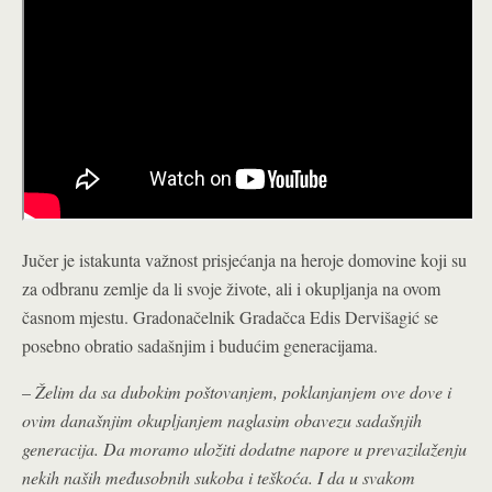
Jučer je istakunta važnost prisjećanja na heroje domovine koji su
za odbranu zemlje da li svoje živote, ali i okupljanja na ovom
časnom mjestu. Gradonačelnik Gradačca Edis Dervišagić se
posebno obratio sadašnjim i budućim generacijama.
–
Želim da sa dubokim poštovanjem, poklanjanjem ove dove i
ovim današnjim okupljanjem naglasim obavezu sadašnjih
generacija. Da moramo uložiti dodatne napore u prevazilaženju
nekih naših međusobnih sukoba i teškoća. I da u svakom