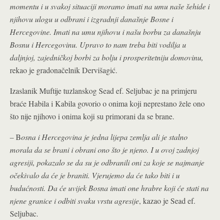
momentu i u svakoj situaciji moramo imati na umu naše šehide i
njihovu ulogu u odbrani i izgradnji današnje Bosne i
Hercegovine. Imati na umu njihovu i našu borbu za današnju
Bosnu i Hercegovinu. Upravo to nam treba biti vodilja u
daljnjoj, zajedničkoj borbi za bolju i prosperitetniju domovinu,
rekao je gradonačelnik Dervišagić.
Izaslanik Muftije tuzlanskog Sead ef. Seljubac je na primjeru
braće Habila i Kabila govorio o onima koji neprestano žele ono
što nije njihovo i onima koji su primorani da se brane.
– B
osna i Hercegovina je jedna lijepa zemlja ali je stalno
morala da se brani i obrani ono što je njeno. I u ovoj zadnjoj
agresiji, pokazalo se da su je odbranili oni za koje se najmanje
očekivalo da će je braniti. Vjerujemo da će tako biti i u
budućnosti. Da će uvijek Bosna imati one hrabre koji će stati na
njene granice i odbiti svaku vrstu agresije
, kazao je Sead ef.
Seljubac.