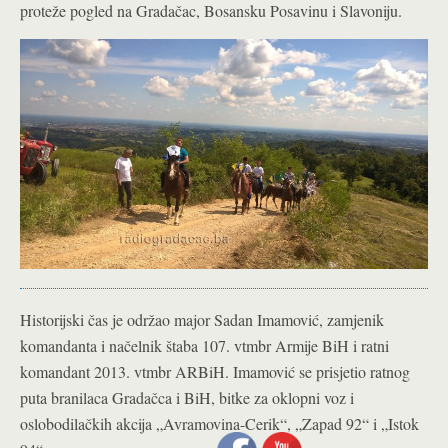
proteže pogled na Gradačac, Bosansku Posavinu i Slavoniju.
Historijski čas je održao major Sadan Imamović, zamjenik
komandanta i načelnik štaba 107. vtmbr Armije BiH i ratni
komandant 2013. vtmbr ARBiH. Imamović se prisjetio ratnog
puta branilaca Gradačca i BiH, bitke za oklopni voz i
oslobodilačkih akcija „Avramovina-Cerik“, „Zapad 92“ i „Istok