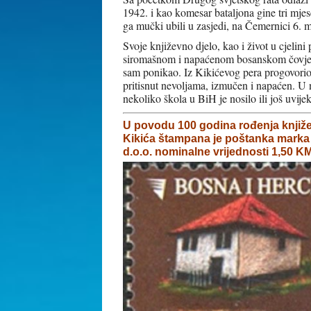
1942. i kao komesar bataljona gine tri mjes
ga mučki ubili u zasjedi, na Čemernici 6. 
Svoje književno djelo, kao i život u cjelini 
siromašnom i napaćenom bosanskom čovjeku,
sam ponikao. Iz Kikićevog pera progovorio 
pritisnut nevoljama, izmučen i napaćen. U 
nekoliko škola u BiH je nosilo ili još uvije
U povodu 100 godina rođenja knjiž
Kikića štampana je poštanka marka
d.o.o. nominalne vrijednosti 1,50 K