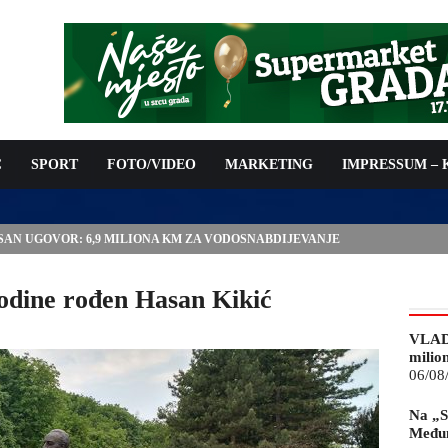
C
SPORT
FOTO/VIDEO
MARKETING
IMPRESSUM –
ISAN UGOVOR: 6,9 MILIONA KM ZA VODOSNABDIJEVANJE
godine rođen Hasan Kikić
VLAD
milio
06/08
Na „S
Međun