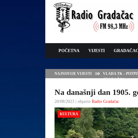
POČETNA
VIJESTI
GRADAČA
NAJNOVIJE VIJESTI
VLADA TK – POTP
GRADAČCA
Na današnji dan 1905. 
20/08/2023 | objavio
Radio Gradačac
KULTURA