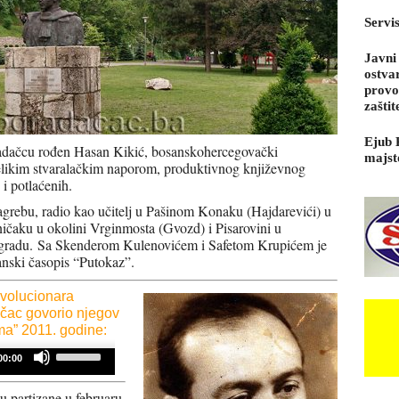
Servi
Javni
ostva
provo
zaštit
Ejub 
radačcu rođen Hasan Kikić, bosanskohercegovački
majst
 velikim stvaralačkim naporom, produktivnog književnog
 i potlaćenih.
agrebu, radio kao učitelj u Pašinom Konaku (Hajdarevići) u
ičaku u okolini Vrginmosta (Gvozd) i Pisarovini u
ogradu.
Sa Skenderom Kulenovićem i Safetom Krupićem je
nski časopis “Putokaz”.
evolucionara
čac govorio njegov
ama” 2011. godine:
Use
00:00
Up/Down
Arrow
keys
u partizane u februaru