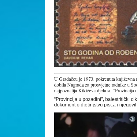
U Gradačcu je 1973. pokrenuta književna m
dobila Nagrada za prosvjetne radnike u Soci
najpoznatija Kikićeva djela su “Provincija
“Provincija u pozadini”, balestritički ci
dokument o djetinjstvu pisca i njegovi