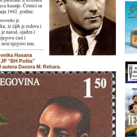
to
eca kasnije. Četnici su
increase
maja 1942. godine.
or
posvetio je
decrease
 iz čijih je redova i
volume.
je narod, ojađen i
njegovu čast i
k nosi njegovo ime.
evnika Hasana
 JP “BH Pošta”
M autora Davora M. Rehara.