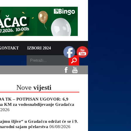
 KONTAKT
IZBORI 2024
Nove
vijesti
A TK – POTPISAN UGOVOR: 6,9
na KM za vodosnabdijevanje Gradačca
/2026
ajmu šljive“ u Gradačcu održat će se i 9.
arodni sajam pčelarstva
06/08/2026