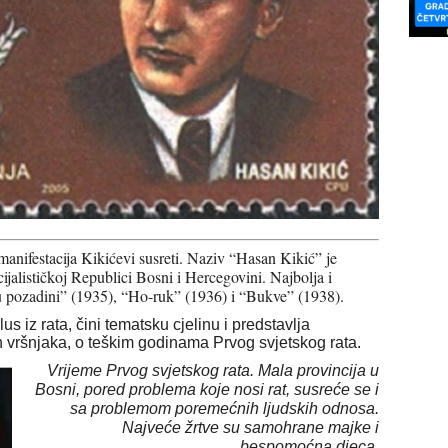
anifestacija Kikićevi susreti. Naziv “Hasan Kikić” je
jalističkoj Republici Bosni i Hercegovini. Najbolja i
 u pozadini” (1935), “Ho-ruk” (1936) i “Bukve” (1938).
klus iz rata, čini tematsku cjelinu i predstavlja
h vršnjaka, o teškim godinama Prvog svjetskog rata.
Vrijeme Prvog svjetskog rata. Mala provincija u
Bosni, pored problema koje nosi rat, susreće se i
sa problemom poremećnih ljudskih odnosa.
Najveće žrtve su samohrane majke i
bespomoćna djeca.