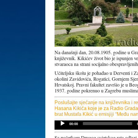
Na današnji dan, 20.08.1905. godine u G
književnik. Kikićev život bio je ispunjen
stvaraoca na strani socijalno obespravljenih
Učiteljsku školu je pohađao u Derventi i Z
okolini Zavidovića, Rogatici, Gornjem Sjen
Hrvatskoj. Pravni fakultet završio je u Be
1937. godine pokrenuo u Zagrebu muslima
Poslušajte sjećanje na književnika i r
Hasana Kikića koje je za Radio Grada
brat Mustafa Kikić u emisjiji “Među n
Audio
00:00
Player
Sa početkom Drugog svjetskog rata odlazi 