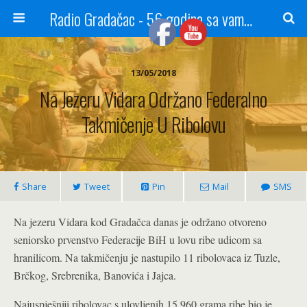
Radio Gradačac - 56 godina sa vama...
13/05/2018
Na Jezeru Vidara Održano Federalno
Takmičenje U Ribolovu
Share
Tweet
Pin
Mail
SMS
Na jezeru Vidara kod Gradačca danas je održano otvoreno
seniorsko prvenstvo Federacije BiH u lovu ribe udicom sa
hranilicom. Na takmičenju je nastupilo 11 ribolovaca iz Tuzle,
Brčkog, Srebrenika, Banovića i Jajca.
Najuspješniji ribolovac s ulovljenih 15.960 grama ribe bio je