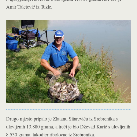
Amir Taletović iz Tuzle.
Drugo mjesto pripalo je Zlatanu Sitareviću iz Srebrenika s
ulovljenih 13.880 grama, a treći je bio Dževad Karić s ulovljenih
8.530 grama, takodjer ribolovac iz Srebrenika.