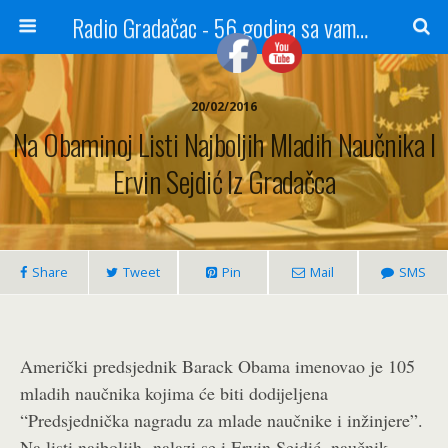
Radio Gradačac - 56 godina sa vama...
20/02/2016
Na Obaminoj Listi Najboljih Mladih Naučnika I
Ervin Sejdić Iz Gradačca
Share
Tweet
Pin
Mail
SMS
Američki predsjednik Barack Obama imenovao je 105
mladih naučnika kojima će biti dodijeljena
“Predsjednička nagradu za mlade naučnike i inžinjere”.
Na listi najboljih nalazi se i Ervin Sejdić, naučnik