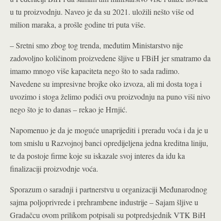
u tu proizvodnju. Naveo je da su 2021. uložili nešto više od
milion maraka, a prošle godine tri puta više.
– Sretni smo zbog tog trenda, međutim Ministarstvo nije
zadovoljno količinom proizvedene šljive u FBiH jer smatramo da
imamo mnogo više kapaciteta nego što to sada radimo.
Navedene su impresivne brojke oko izvoza, ali mi dosta toga i
uvozimo i stoga želimo podići ovu proizvodnju na puno viši nivo
nego što je to danas – rekao je Hrnjić.
Napomenuo je da je moguće unaprijediti i preradu voća i da je u
tom smislu u Razvojnoj banci opredijeljena jedna kreditna liniju,
te da postoje firme koje su iskazale svoj interes da idu ka
finalizaciji proizvodnje voća.
Sporazum o saradnji i partnerstvu u organizaciji Međunarodnog
sajma poljoprivrede i prehrambene industrije – Sajam šljive u
Gradačcu ovom prilikom potpisali su potpredsjednik VTK BiH