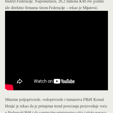
budžet Federacije. Napomenuću, 26,2 miliona KM ove godine
ide direktno firmama širom Federacije – rekao je Mijatović.
Ministar poljoprivrede, vodoprivrede i šumarstva FBiH Kemal
Hrnjić je rekao da je primjetan trend povećanja proizvodnje voća
u Federaciji BiH i da samim tim ministarstvo više i ulaže novaca