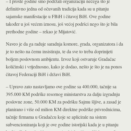
– I prošle godine smo podržali organizaciju nečega što je
definitivno jedna od očuvanih tradicija kada su u pitanju
sajamske manifestacije u FBiH i čitavoj BiH. Ove godine
također u još većem iznosu, još većoj podršci nego što je bila
prethodne godine – rekao je Mijatović.
Naveo je da ga raduje saradnja komore, grada, organizatora i da
je to nešto na čemu insistiraju, te da sve to treba doprinijeti
boljem poslovnom ambijentu. Izvoz koji ostvaruje Gradačac
količinski i vrijednosno, kako je dodao, nešto je što je na ponos
čitavoj Federaciji BiH i državi BiH.
– Upravo zato nastavljamo ove godine sa 400.000, tačnije sa
395.000 KM podrške resornog ministarstva za dalju izgradnju
poslovne zone, 50.000 KM za podršku Sajmu šljive, a zasad je
planirano i više od milion KM direktne podrške privrednicima,
tačnije firmama u Gradačcu koje se aplicirale na sistem
subvencioniranja koji je ove godine istorijski kada je u pitanju