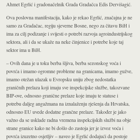
Ahmet Egrlić i gradonačelnik Grada Gradačca Edis Dervišagić.
Ova poslovna manifestacija, kako je rekao Egrlić, značajna je ne
samo za Gradačac, regiju sjeverne Bosne, nego za čitavu BiH i
ima za cilj podizanje i svijesti o potrebi razvoja agroindustrijskog
sektora, ali i da se ukaže na neke činjenice i potrebe koje taj
sektor ima u BiH.
– Ovih dana je u toku berba šljiva, berba sezonskog voća i
povrća i imamo ogromne probleme na granicama, imamo gužve,
imamo otežan ulazak u Evropsku uniju zbog nedostatka
graničnih prelaza koji imaju sve inspekcijske službe, takozvane
BIP-ove, odnosno granične prelaze koje imaju te statuse i
potrebu daljeg angažmana na iznalaženju rješenja da Hrvatska,
odnosno EU uvede dodatne grančne prelaze. Također je jako
važno da se usklade radna vremena inspekcijskih službi na obje
strane granice kako ne bi došlo do zastoja jer je izvoz voća i
povrća izuzetno osjetljiv – naveo je Egrlić dodajući da postoje