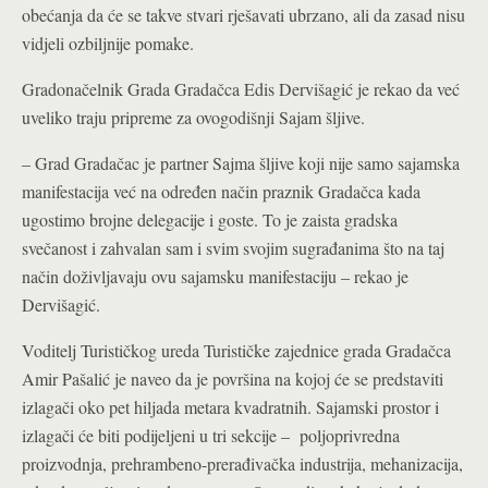
obećanja da će se takve stvari rješavati ubrzano, ali da zasad nisu
vidjeli ozbiljnije pomake.
Gradonačelnik Grada Gradačca Edis Dervišagić je rekao da već
uveliko traju pripreme za ovogodišnji Sajam šljive.
– Grad Gradačac je partner Sajma šljive koji nije samo sajamska
manifestacija već na određen način praznik Gradačca kada
ugostimo brojne delegacije i goste. To je zaista gradska
svečanost i zahvalan sam i svim svojim sugrađanima što na taj
način doživljavaju ovu sajamsku manifestaciju – rekao je
Dervišagić.
Voditelj Turističkog ureda Turističke zajednice grada Gradačca
Amir Pašalić je naveo da je površina na kojoj će se predstaviti
izlagači oko pet hiljada metara kvadratnih. Sajamski prostor i
izlagači će biti podijeljeni u tri sekcije – poljoprivredna
proizvodnja, prehrambeno-prerađivačka industrija, mehanizacija,