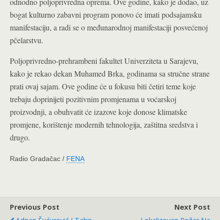
odnodno poljoprivredna oprema. Ove godine, kako je dodao, uz
bogat kulturno zabavni program ponovo će imati podsajamsku
manifestaciju, a radi se o međunarodnoj manifestaciji posvećenoj
pčelarstvu.
Poljoprivredno-prehrambeni fakultet Univerziteta u Sarajevu,
kako je rekao dekan Muhamed Brka, godinama sa stručne strane
prati ovaj sajam. Ove godine će u fokusu biti četiri teme koje
trebaju doprinijeti pozitivnim promjenama u voćarskoj
proizvodnji, a obuhvatit će izazove koje donose klimatske
promjene, korištenje modernih tehnologija, zaštitna sredstva i
drugo.
Radio Gradačac /
FENA
Previous Post
Next Post