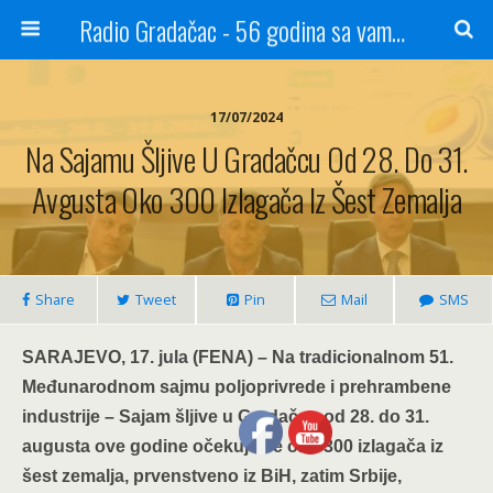
Radio Gradačac - 56 godina sa vama...
17/07/2024
Na Sajamu Šljive U Gradačcu Od 28. Do 31.
Avgusta Oko 300 Izlagača Iz Šest Zemalja
Share
Tweet
Pin
Mail
SMS
SARAJEVO, 17. jula (FENA) – Na tradicionalnom 51.
Međunarodnom sajmu poljoprivrede i prehrambene
industrije – Sajam šljive u Gradačcu od 28. do 31.
augusta ove godine očekuje se oko 300 izlagača iz
šest zemalja, prvenstveno iz BiH, zatim Srbije,