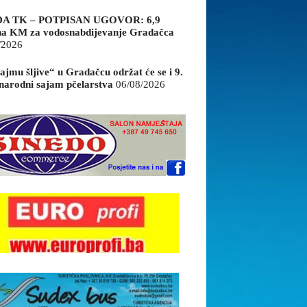
A TK – POTPISAN UGOVOR: 6,9
na KM za vodosnabdijevanje Gradačca
/2026
ajmu šljive“ u Gradačcu održat će se i 9.
arodni sajam pčelarstva
06/08/2026