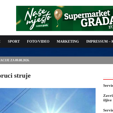
C
SPORT
FOTO/VIDEO
MARKETING
IMPRESSUM –
E PRED OTVARANJE 53. SAJMA ŠLJIVE U GRADAČCU
oruci struje
Servi
Završ
šljiv
Servi