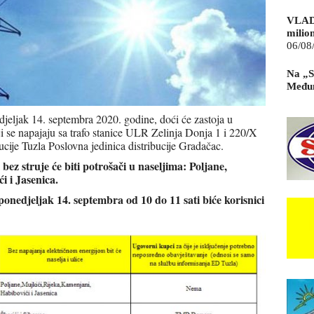
VLAD
milio
06/08
Na „S
Međun
djeljak 14. septembra 2020. godine, doći će zastoja u
oji se napajaju sa trafo stanice ULR Zelinja Donja 1 i 220/X
cije Tuzla Poslovna jedinica distribucije Gradačac.
bez struje će biti potrošači u naseljima: Poljane,
i i Jasenica.
onedjeljak 14. septembra od 10 do 11 sati biće korisnici