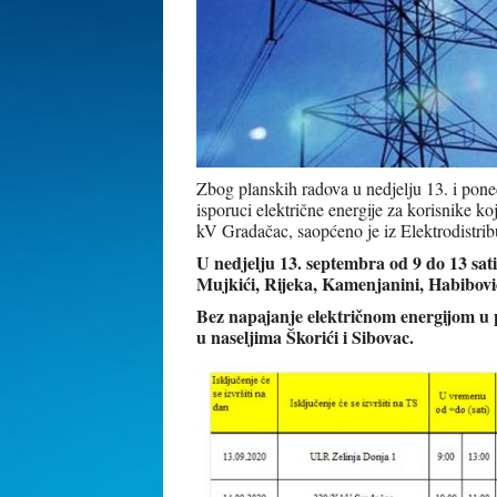
Zbog planskih radova u nedjelju 13. i pone
isporuci električne energije za korisnike k
kV Gradačac, saopćeno je iz Elektrodistribu
U nedjelju 13. septembra od 9 do 13 sati 
Mujkići, Rijeka, Kamenjanini, Habibović
Bez napajanje električnom energijom u p
u naseljima Škorići i Sibovac.