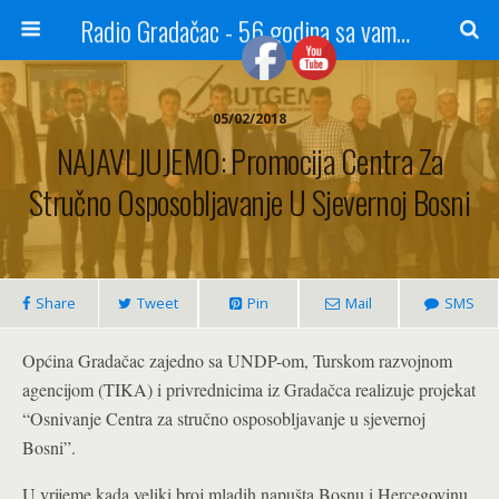
Radio Gradačac - 56 godina sa vama...
05/02/2018
NAJAVLJUJEMO: Promocija Centra Za
Stručno Osposobljavanje U Sjevernoj Bosni
Share
Tweet
Pin
Mail
SMS
Općina Gradačac zajedno sa UNDP-om, Turskom razvojnom
agencijom (TIKA) i privrednicima iz Gradačca realizuje projekat
“Osnivanje Centra za stručno osposobljavanje u sjevernoj
Bosni”.
U vrijeme kada veliki broj mladih napušta Bosnu i Hercegovinu