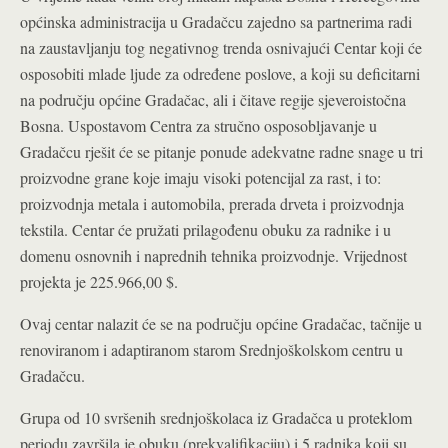
općinska administracija u Gradačcu zajedno sa partnerima radi
na zaustavljanju tog negativnog trenda osnivajući Centar koji će
osposobiti mlade ljude za određene poslove, a koji su deficitarni
na području općine Gradačac, ali i čitave regije sjeveroistočna
Bosna. Uspostavom Centra za stručno osposobljavanje u
Gradačcu rješit će se pitanje ponude adekvatne radne snage u tri
proizvodne grane koje imaju visoki potencijal za rast, i to:
proizvodnja metala i automobila, prerada drveta i proizvodnja
tekstila. Centar će pružati prilagođenu obuku za radnike i u
domenu osnovnih i naprednih tehnika proizvodnje. Vrijednost
projekta je 225.966,00 $.
Ovaj centar nalazit će se na području općine Gradačac, tačnije u
renoviranom i adaptiranom starom Srednjoškolskom centru u
Gradačcu.
Grupa od 10 svršenih srednjoškolaca iz Gradačca u proteklom
periodu završila je obuku (prekvalifikaciju) i 5 radnika koji su