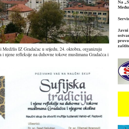
Na „S
Međun
Servi
Javni
ostva
provo
zaštit
ja i Medžlis IZ Gradačac u srijedu, 24. oktobra, organizuju
a i njene refleksije na duhovne tokove muslimana Gradačca i