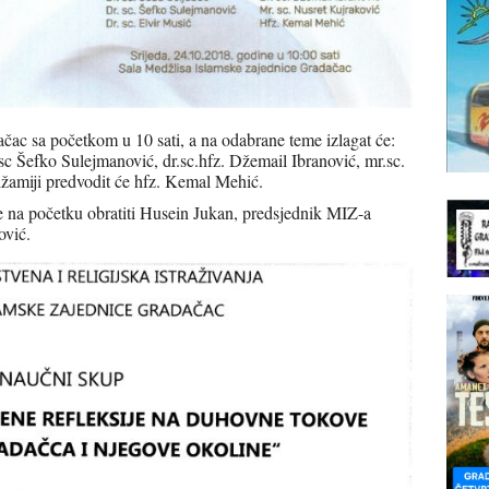
ačac sa početkom u 10 sati, a na odabrane teme izlagat će:
r.sc Šefko Sulejmanović, dr.sc.hfz. Džemail Ibranović, mr.sc.
džamiji predvodit će hfz. Kemal Mehić.
e na početku obratiti Husein Jukan, predsjednik MIZ-a
ović.