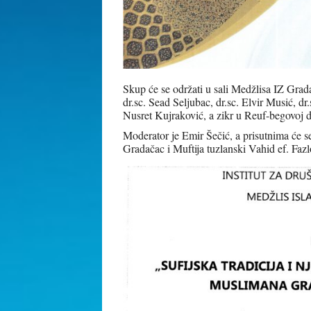
Skup će se održati u sali Medžlisa IZ Grad
dr.sc. Sead Seljubac, dr.sc. Elvir Musić, d
Nusret Kujraković, a zikr u Reuf-begovoj 
Moderator je Emir Šečić, a prisutnima će s
Gradačac i Muftija tuzlanski Vahid ef. Fazl