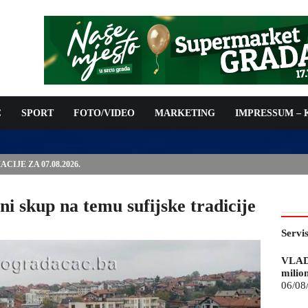
C
SPORT
FOTO/VIDEO
MARKETING
IMPRESSUM –
IJE ZA 07.08.2026.
kup na temu sufijske tradicije
Servi
VLAD
milio
06/08