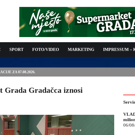
C
SPORT
FOTO/VIDEO
MARKETING
IMPRESSUM –
ISAN UGOVOR: 6,9 MILIONA KM ZA VODOSNABDIJEVANJE
t Grada Gradačca iznosi
Servi
VLAD
milio
06/08