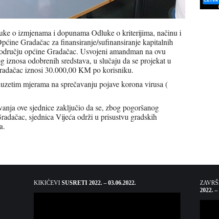
dluke o izmjenama i dopunama Odluke o kriterijima, načinu i
pćine Gradačac za finansiranje/sufinansiranje kapitalnih
 području općine Gradačac. Usvojeni amandman na ovu
 iznosa odobrenih sredstava, u slučaju da se projekat u
radačac iznosi 30.000,00 KM po korisniku.
eduzetim mjerama na sprečavanju pojave korona virusa (
vanja ove sjednice zaključio da se, zbog pogoršanog
adačac, sjednica Vijeća održi u prisustvu gradskih
a.
KIKIĆEVI
SUSRETI 2022. – 03.06.2022.
ZAVR
2022. –