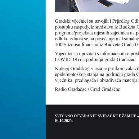
Gradski vijećnici su usvojili i Prijedlog O
postupku raspodjele sredstava iz Budžeta O
programa/projekata mjesnih zajednica na
odluku odnosi se na povećanje maksimalnog
100% iznosu finansira iz Budžeta Grada G
Vijećnici su upoznati s informacijom o pr
COVID-19) na području grada Gradačac.
Kolegij Gradskog vijeća je prilikom zakazi
epidemiološkog stanja na području grada Gr
vijećnika, predlagača i obrađivača materijal
Radio Gradačac / Grad Gradačac
SVEČANO
OTVARANJE SVIRAČKE DŽAMIJE –
04.10.2025.