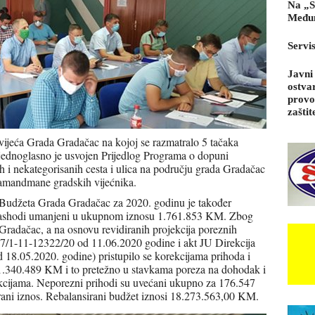
Na „S
Međun
Servi
Javni
ostva
provo
zaštit
vijeća Grada Gradačac na kojoj se razmatralo 5 tačaka
jednoglasno je usvojen Prijedlog Programa o dopuni
h i nekategorisanih cesta i ulica na području grada Gradačac
amandmane gradskih vijećnika.
Budžeta Grada Gradačac za 2020. godinu je također
i rashodi umanjeni u ukupnom iznosu 1.761.853 KM. Zbog
Gradačac, a na osnovu revidiranih projekcija poreznih
 07/1-11-12322/20 od 11.06.2020 godine i akt JU Direkcija
 18.05.2020. godine) pristupilo se korekcijama prihoda i
 1.340.489 KM i to pretežno u stavkama poreza na dohodak i
ekcijama. Neporezni prihodi su uvećani ukupno za 176.547
rani iznos. Rebalansirani budžet iznosi 18.273.563,00 KM.