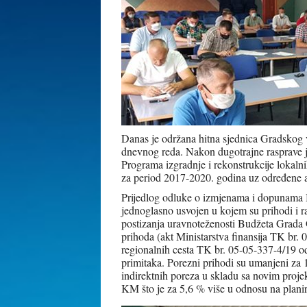
Danas je održana hitna sjednica Gradskog 
dnevnog reda. Nakon dugotrajne rasprave 
Programa izgradnje i rekonstrukcije lokalni
za period 2017-2020. godina uz određene 
Prijedlog odluke o izmjenama i dopunama 
jednoglasno usvojen u kojem su prihodi 
postizanja uravnoteženosti Budžeta Grada 
prihoda (akt Ministarstva finansija TK br.
regionalnih cesta TK br. 05-05-337-4/19 od
primitaka. Porezni prihodi su umanjeni za
indirektnih poreza u skladu sa novim proj
KM što je za 5,6 % više u odnosu na plani