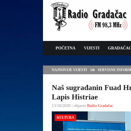
POČETNA
VIJESTI
GRADAČA
NAJNOVIJE VIJESTI
VLADA TK – POTP
GRADAČCA
Naš sugrađanin Fuad Hru
Lapis Histriae
13/10/2020 | objavio
Radio Gradačac
KULTURA