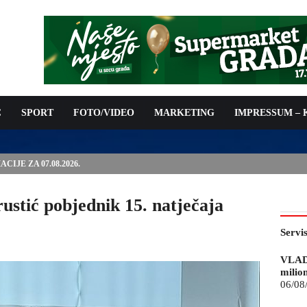
C
SPORT
FOTO/VIDEO
MARKETING
IMPRESSUM –
ISAN UGOVOR: 6,9 MILIONA KM ZA VODOSNABDIJEVANJE
stić pobjednik 15. natječaja
Servi
VLAD
milio
06/08