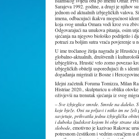
islamskog svijeta oba po imenu Omar. Prvi 
Sarajeva 1992. godine, a drugi je njihov su
jednom od aktualnih izbjegličkih valova. S
imena, odbacujući ikakvu mogućnost identif
koja svog unuka Omara vodi kroz sva zbiva
Odgovarajući na unukova pitanja, osim utj
sjećanja na njegovo biološko podrijetlo i d
potrazi za boljim sutra vraća povjerenje u n
U ime tročlanog žirija nagradu je Hrustiću 
globalno-aktualnih, društvenih i kulturol
izbjeglištva, Hrustić vrlo zorno povezao kr
izbjegličkih obitelji uspoređujući ih s ide
događanja migrirali iz Bosne i Hercegovine
Idejni začetnik Foruma Tomizza, Milan Rak
Histriae 2020., skulpturicu u obliku olovke
oživjevši na trenutak sjećanja iz svog migra
–
Sve izbjeglice smrde. Smrde na daleko. Sir
koje bježe. Oni su prljavi i nitko im ne žel
savjetuje, prihvatila jednu izbjegličku obite
i duboka ljudskost kojom bi obje strane ski
slobode
, emotivno je kazivao Rakovac uru
potresnom čestitkom i vedrim ozračjem u dv