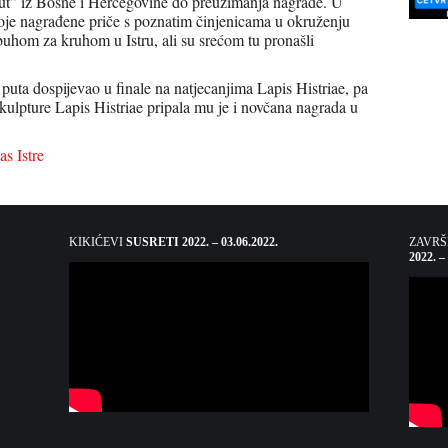
ut” iz Bosne i Hercegovine do preuzimanja nagrade. U
voje nagrađene priče s poznatim činjenicama u okruženju
rbuhom za kruhom u Istru, ali su srećom tu pronašli
 puta dospijevao u finale na natjecanjima Lapis Histriae, pa
 skulpture Lapis Histriae pripala mu je i novčana nagrada u
as Istre
KIKIĆEVI
SUSRETI 2022. – 03.06.2022.
ZAVR
2022. –