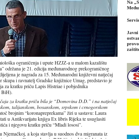
Na „S
Međun
Servi
Javni
ostva
provo
zaštit
emiološka ograničenja i upute HZJZ-a u malom kazalištu
a” održana je 21. edicija međunarodnog prekograničnog
ijeljena je nagrada za 15. Međunarodni književni natječaj
 skupa i ravnatelj Gradske knjižnice Umag, predstavio je
 za kratku priču Lapis Histriae i pobjednika
, BiH).
ja za kratku priču bila je “Domovina D.D.” i na natječaj
enskom, talijanskom, bosanskom, srpskom i crnogorskom
natoč brojnim “koronapreprekama” žiri u sastavu: Laura
ti u Antikvarijatu knjiga Ex libris Rijeka te usuglasiti
tića i njegovu kratku priču “Mladi lososi”.
a u Njemačkoj, a koja stavlja u suodnos dva migranata iz