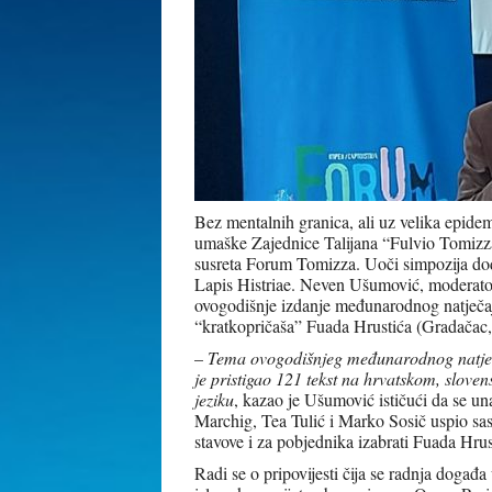
Bez mentalnih granica, ali uz velika epid
umaške Zajednice Talijana “Fulvio Tomizz
susreta Forum Tomizza. Uoči simpozija dod
Lapis Histriae. Neven Ušumović, moderator
ovogodišnje izdanje međunarodnog natječaja
“kratkopričaša” Fuada Hrustića (Gradačac
–
Tema ovogodišnjeg međunarodnog natječa
je pristigao 121 tekst na hrvatskom, slov
jeziku
, kazao je Ušumović ističući da se u
Marchig, Tea Tulić i Marko Sosič uspio sasta
stavove i za pobjednika izabrati Fuada Hrus
Radi se o pripovijesti čija se radnja događ