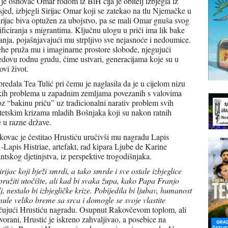
je osnovac Omar rodom iz BiH čija je obitelj izbjegla iz
sjed, izbjegli Sirijac Omar koji se zatekao na tlu Njemačke u
irijac biva optužen za ubojstvo, pa se mali Omar gnuša svog
iciranja s migrantima. Ključnu ulogu u priči ima lik bake
nja, pojašnjavajući mu strpljivo sve nejasnoće i nedoumice.
ehe pruža mu i imaginarne prostore slobode, njegujući
jedovu rodnu grudu, čime ustvari, generacijama koje su u
ovi život.
predala Tea Tulić pri čemu je naglasila da je u cijelom nizu
oških problema u zapadnim zemljama povezanih s valovima
oz “bakinu priču” uz tradicionalni narativ problem svih
ntitetskim krizama mladih Bošnjaka koji su nakon ratnih
 u razne države.
ovac je čestitao Hrustiću uručivši mu nagradu Lapis
 -Lapis Histriae, artefakt, rad kipara Ljube de Karine
ntskog djetinjstva, iz perspektive trogodišnjaka.
ijac koji bježi smrdi, a tako smrde i sve ostale izbjeglice
i pružiti utočište, ali kad bi svaka župa, kako Papa Franjo
lj, nestalo bi izbjegličke krize. Pobijedila bi ljubav, humanost
nule veliko breme sa srca i domogle se svoje vlastite
čujući Hrustiću nagradu. Osupnut Rakovčevom toplom, ali
orani, Hrustić je iskreno zahvaljivao, a posebice na