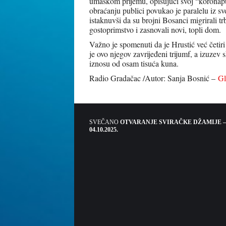
umaškom prijemu, opisujući svoj “koronap
obraćanju publici povukao je paralelu iz s
istaknuvši da su brojni Bosanci migrirali t
gostoprimstvo i zasnovali novi, topli dom.
Važno je spomenuti da je Hrustić već četiri
je ovo njegov zavrijeđeni trijumf, a izuzev
iznosu od osam tisuća kuna.
Radio Gradačac /Autor: Sanja Bosnić –
Gl
SVEČANO
OTVARANJE SVIRAČKE DŽAMIJE –
04.10.2025.