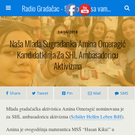
Radio Gradačac - 56 godina sa vama...
14/06/2018
Naša Mlada Sugrađanka Amina Omeragić
Kandidatkinja Za SHL Ambasadoricu
Aktivizma
Share
Tweet
Pin
Mail
SMS
Mlada gradačačka aktivistica Amina Omeragić nominovana je
za SHL ambasadoricu aktivizma (
Schüler Helfen Leben BiH
).
Amina je ovogodišnja maturantica MSŠ “Hasan Kikić” u