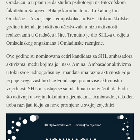
Gradačcu, a u planu je da studira psihologiju na Filozofskom
fakultetu u Sarajevu. Bila je koordinatorica Lokalnog tima
Gradačac – Asocijacije srednjoškolaca u BiH, i tokom školske
godine inicirala je i aktivno učestvovala u nizu aktivnosti
realizovanih u Gradačcu i šire. Trenutno je dio SHL-a u odjelu
Omladinskog angažmana i Omladinske razmjene.
Ove godine su nominovana četiri kandidata za SHL ambasadora
aktivizma, među kojima je i naša Amina. Ambasador aktivizma
u toku svog jednogodišnjeg mandata ima razne aktivnosti gdje
je prije svega zaštitno lice Fondacije, promoviše aktivnosti i
vrijednosti SHL-a, sastaje se sa mladima i motiviše ih da budu
što aktivniji u svojim lokalnim zajednicama. Ambasador, također,
treba razvijati ideju za nove promjene u svojoj zajednici.